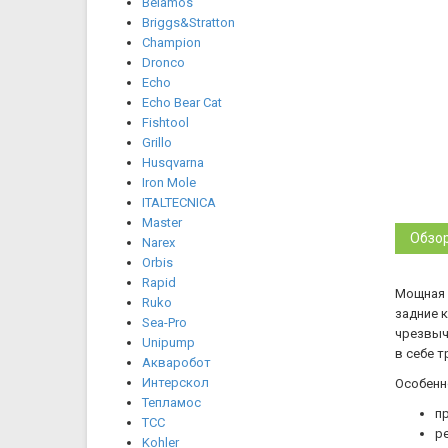
Belamos
Briggs&Stratton
Champion
Dronco
Echo
Echo Bear Cat
Fishtool
Grillo
Husqvarna
Iron Mole
ITALTECNICA
Master
Обзо
Narex
Orbis
Rapid
Мощная 
Ruko
задние 
Sea-Pro
чрезвыч
Unipump
в себе 
Акваробот
Интерскол
Особенн
Тепламос
п
ТСС
р
Kohler