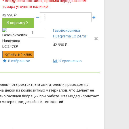
* Ввиду сбоя поставок, просьба перед заказом
товара уточнять наличие!
42 990
₽
В корзину
Газонокосилка
Husqvarna LC 247SP
42 990
₽
В избранное
К сравнению
новым четырехтактным двигателем и приводом на
на декой из композитных материалов, что делает ее
но гасящей вибрации при работе. Эта модель сочетает
материалов, дизайна и технологий.