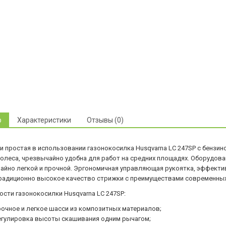
р
Характеристики
Отзывы (0)
и простая в использовании газонокосилка Husqvarna LC 247SP с бензи
колеса, чрезвычайно удобна для работ на средних площадях. Оборудова
айно легкой и прочной. Эргономичная управляющая рукоятка, эффектив
традиционно высокое качество стрижки с преимуществами современных 
ости газонокосилки Husqvarna LC 247SP:
рочное и легкое шасси из композитных материалов;
егулировка высоты скашивания одним рычагом;