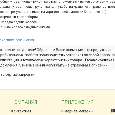
добная управляющая рукоятка с расположенными на ней органами управл
кладная управляющая рукоятка, для удобства хранения и транспортиро
ыстрая регулировка высоты управляющей рукоятки (2 положения);
атерчатый травосборник;
ивод на задние колеса;
ольшие колеса с подшипниками.
окосилка бензиновая
жаемые покупатели! Обращаем Ваше внимание, что продукция пос
ребительских свойств производитель оставляет за собой право н
плектации и технических характеристик товара -
Газонокосилка H
домления. Эти изменения могут быть не отражены в описании.
вар сертифицирован.
КОМПАНИЯ
ПРИЛОЖЕНИЯ
К
Контактная
Интернет-магазин