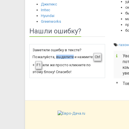
у
Джилекс
с
Irritec
б
Hyundai
м
Greenworks
пр
Нашли ошибку?
б
газон
Заметили ошибку в тексте?
Ува
Пожалуйста,
выделите
и нажмите
Ctrl
пот
+
F1
или же просто кликните по
ком
этому блоку! Спасибо!
уве
*
То