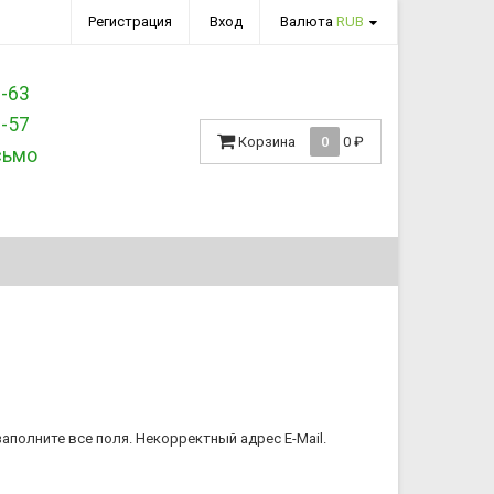
Регистрация
Вход
Валюта
RUB
3-63
7-57
Корзина
0
0
₽
сьмо
аполните все поля.
Некорректный адрес E-Mail.