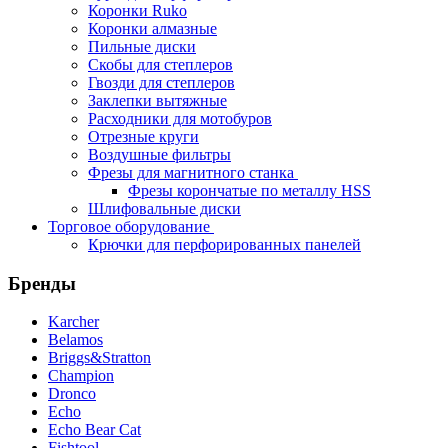
Коронки Ruko
Коронки алмазные
Пильные диски
Скобы для степлеров
Гвозди для степлеров
Заклепки вытяжные
Расходники для мотобуров
Отрезные круги
Воздушные фильтры
Фрезы для магнитного станка
Фрезы корончатые по металлу HSS
Шлифовальные диски
Торговое оборудование
Крючки для перфорированных панелей
Бренды
Karcher
Belamos
Briggs&Stratton
Champion
Dronco
Echo
Echo Bear Cat
Fishtool