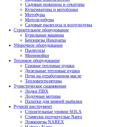
Садовые ножницы и секаторы
Культиваторы и мотоблоки
Мотобуры
Мотоледобуры
Садовые пылесосы и воздуходувы
Строительное оборудование
Бурильные машины
Бензорезы Husqvarna
Уборочное оборудование
Пылесосы
Минимойки
Тепловое оборудование
Газовые тепловые пушки
Дизельные тепловые пушки
Печи на отработанном масле
Тепловентиляторы
Туристическое снаряжение
Лодки ПВХ
Лодочные моторы
Палатки для зимней рыбалки
Ручной инструмент
Строительные уровни SOLA
Стамески полукруглые Narex
Ложкорезы NAREX
Наборы Narex