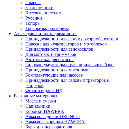
Плаеры
Заклепочники
Клеевые пистолеты
Рубанки
Топоры
Тросорезы, болторезы
Аксессуары и принадлежности
Принадлежности для аккумуляторной техники
Навеска для культиваторов и мотоблоков
Принадлежности для сенокосилок
Для мотокос и триммеров
Автоматика для насосов
Гидроаккумуляторы и расширительные баки
Принадлежности для мотопомп
Комплектующие для насосов
Принадлежности для садовых тракторов и
райдеров
Фитинги для ПНД
Расходные материалы
Масла и смазки
Напильники
Коронки HAWERA
Алмазные диски DRONCO
Алмазные коронки HAWERA
Буры для перфораторов