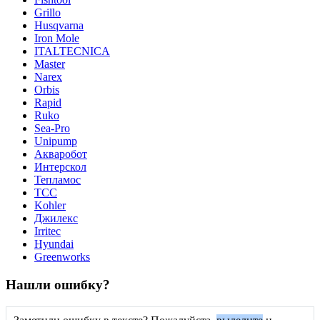
Grillo
Husqvarna
Iron Mole
ITALTECNICA
Master
Narex
Orbis
Rapid
Ruko
Sea-Pro
Unipump
Акваробот
Интерскол
Тепламос
ТСС
Kohler
Джилекс
Irritec
Hyundai
Greenworks
Нашли ошибку?