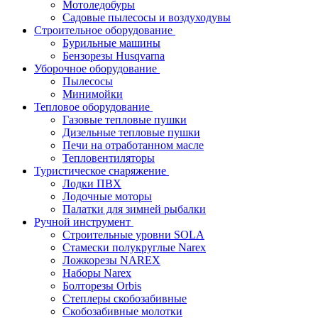
Мотоледобуры
Садовые пылесосы и воздуходувы
Строительное оборудование
Бурильные машины
Бензорезы Husqvarna
Уборочное оборудование
Пылесосы
Минимойки
Тепловое оборудование
Газовые тепловые пушки
Дизельные тепловые пушки
Печи на отработанном масле
Тепловентиляторы
Туристическое снаряжение
Лодки ПВХ
Лодочные моторы
Палатки для зимней рыбалки
Ручной инструмент
Строительные уровни SOLA
Стамески полукруглые Narex
Ложкорезы NAREX
Наборы Narex
Болторезы Orbis
Степлеры скобозабивные
Скобозабивные молотки