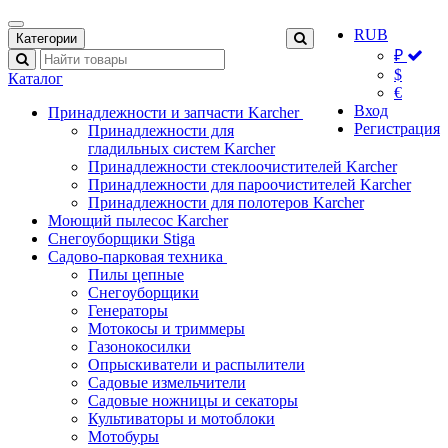
RUB
Категории
₽
$
Каталог
€
Вход
Принадлежности и запчасти Karcher
Регистрация
Принадлежности для
гладильных систем Karcher
Принадлежности стеклоочистителей Karcher
Принадлежности для пароочистителей Karcher
Принадлежности для полотеров Karcher
Моющий пылесос Karcher
Снегоуборщики Stiga
Садово-парковая техника
Пилы цепные
Снегоуборщики
Генераторы
Мотокосы и триммеры
Газонокосилки
Опрыскиватели и распылители
Садовые измельчители
Садовые ножницы и секаторы
Культиваторы и мотоблоки
Мотобуры