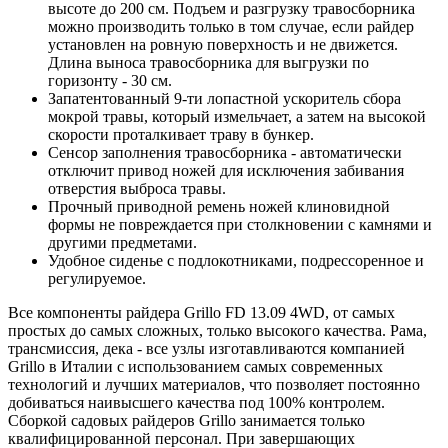
высоте до 200 см. Подъем и разгрузку травосборника
можно производить только в том случае, если райдер
установлен на ровную поверхность и не движется.
Длина выноса травосборника для выгрузки по
горизонту - 30 см.
Запатентованный 9-ти лопастной ускоритель сбора
мокрой травы, который измельчает, а затем на высокой
скорости проталкивает траву в бункер.
Сенсор заполнения травосборника - автоматически
отключит привод ножей для исключения забивания
отверстия выброса травы.
Прочный приводной ремень ножей клиновидной
формы не повреждается при столкновении с камнями и
другими предметами.
Удобное сиденье с подлокотниками, подрессоренное и
регулируемое.
Все компоненты райдера Grillo FD 13.09 4WD, от самых
простых до самых сложных, только высокого качества. Рама,
трансмиссия, дека - все узлы изготавливаются компанией
Grillo в Италии с использованием самых современных
технологий и лучших материалов, что позволяет постоянно
добиваться наивысшего качества под 100% контролем.
Сборкой садовых райдеров Grillo занимается только
квалифицированной персонал. При завершающих