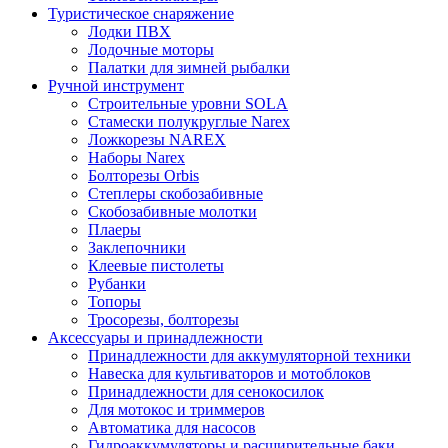
Туристическое снаряжение
Лодки ПВХ
Лодочные моторы
Палатки для зимней рыбалки
Ручной инструмент
Строительные уровни SOLA
Стамески полукруглые Narex
Ложкорезы NAREX
Наборы Narex
Болторезы Orbis
Степлеры скобозабивные
Скобозабивные молотки
Плаеры
Заклепочники
Клеевые пистолеты
Рубанки
Топоры
Тросорезы, болторезы
Аксессуары и принадлежности
Принадлежности для аккумуляторной техники
Навеска для культиваторов и мотоблоков
Принадлежности для сенокосилок
Для мотокос и триммеров
Автоматика для насосов
Гидроаккумуляторы и расширительные баки