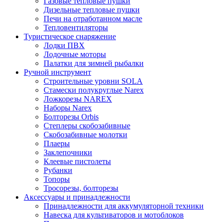
Газовые тепловые пушки
Дизельные тепловые пушки
Печи на отработанном масле
Тепловентиляторы
Туристическое снаряжение
Лодки ПВХ
Лодочные моторы
Палатки для зимней рыбалки
Ручной инструмент
Строительные уровни SOLA
Стамески полукруглые Narex
Ложкорезы NAREX
Наборы Narex
Болторезы Orbis
Степлеры скобозабивные
Скобозабивные молотки
Плаеры
Заклепочники
Клеевые пистолеты
Рубанки
Топоры
Тросорезы, болторезы
Аксессуары и принадлежности
Принадлежности для аккумуляторной техники
Навеска для культиваторов и мотоблоков