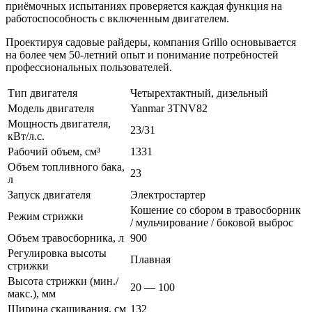
приёмочных испытаниях проверяется каждая функция на
работоспособность с включенным двигателем.
Проектируя садовые райдеры, компания Grillo основывается
на более чем 50-летний опыт и понимание потребностей
профессиональных пользователей.
Тип двигателя
Четырехтактный, дизельный
Модель двигателя
Yanmar 3TNV82
Мощность двигателя,
23/31
кВт/л.с.
Рабочий объем, см³
1331
Объем топливного бака,
23
л
Запуск двигателя
Электростартер
Кошение со сбором в травосборник
Режим стрижки
/ мульчирование / боковой выброс
Объем травосборника, л
900
Регулировка высоты
Плавная
стрижки
Высота стрижки (мин./
20 — 100
макс.), мм
Ширина скашивания, см
132