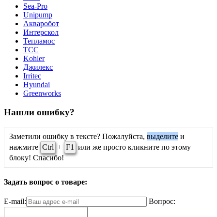
Sea-Pro
Unipump
Акваробот
Интерскол
Тепламос
ТСС
Kohler
Джилекс
Irritec
Hyundai
Greenworks
Нашли ошибку?
Заметили ошибку в тексте? Пожалуйста,
выделите
и
нажмите
Ctrl
+
F1
или же просто кликните по этому
блоку! Спасибо!
Задать вопрос о товаре:
E-mail:
Вопрос: