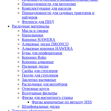
Принадлежности для мотопомп
Комплектующие для насосов
Принадлежности для садовых тракторов и
райдеров
Фитинги для ПНД
Расходные материалы
Масла и смазки
Напильники
Коронки HAWERA
Алмазные диски DRONCO
Алмазные коронки HAWERA
Буры для перфораторов
Коронки Ruko
Коронки алмазные
Пильные диски
Скобы для степлеров
Гвозди для степлеров
Заклепки вытяжные
Расходники для мотобуров
Отрезные круги
Воздушные фильтры
Фрезы для магнитного станка
Фрезы корончатые по металлу HSS
Шлифовальные диски
Торговое оборудование