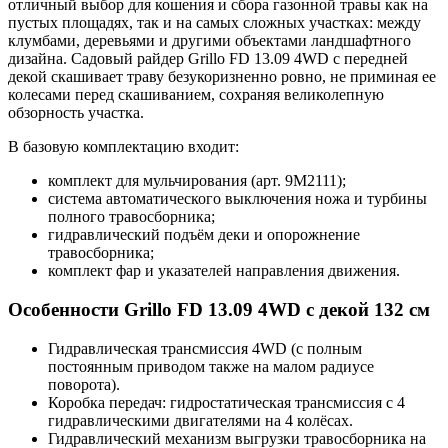
отличный выбор для кошения и сбора газонной травы как на
пустых площадях, так и на самых сложных участках: между
клумбами, деревьями и другими объектами ландшафтного
дизайна. Садовый райдер Grillo FD 13.09 4WD с передней
декой скашивает траву безукоризненно ровно, не приминая ее
колесами перед скашиванием, сохраняя великолепную
обзорность участка.
В базовую комплектацию входит:
комплект для мульчирования (арт. 9M2111);
система автоматического выключения ножа и турбины
полного травосборника;
гидравлический подъём деки и опорожнение
травосборника;
комплект фар и указателей направления движения.
Особенности Grillo FD 13.09 4WD с декой 132 см
Гидравлическая трансмиссия 4WD (с полным
постоянным приводом также на малом радиусе
поворота).
Коробка передач: гидростатическая трансмиссия с 4
гидравлическими двигателями на 4 колёсах.
Гидравлический механизм выгрузки травосборника на