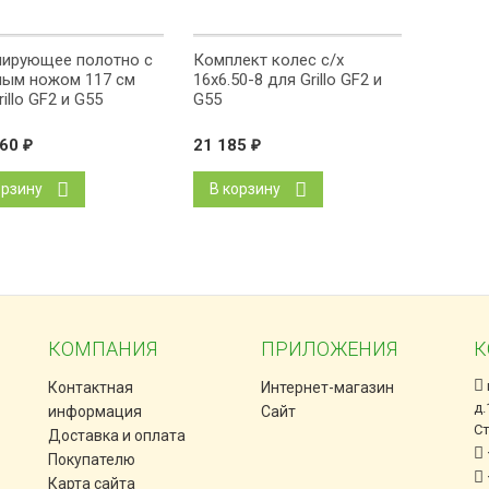
ирующее полотно с
Комплект колес с/x
ым ножом 117 см
16x6.50-8 для Grillo GF2 и
illo GF2 и G55
G55
360
₽
21 185
₽
орзину
В корзину
КОМПАНИЯ
ПРИЛОЖЕНИЯ
К
Контактная
Интернет-магазин
д.
информация
Сайт
С
Доставка и оплата
Покупателю
Карта сайта