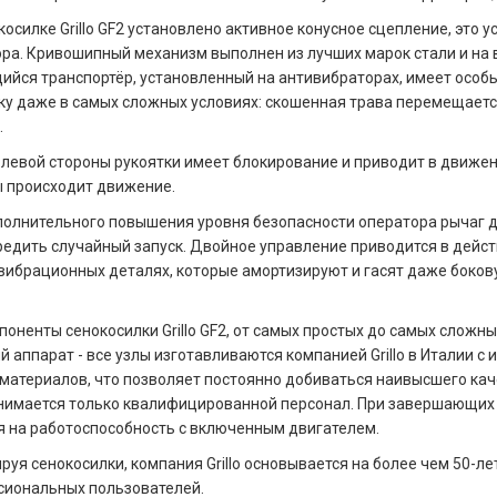
косилке Grillo GF2 установлено активное конусное сцепление, это
ра. Кривошипный механизм выполнен из лучших марок стали и на
йся транспортёр, установленный на антивибраторах, имеет особ
ку даже в самых сложных условиях: скошенная трава перемещаетс
.
 левой стороны рукоятки имеет блокирование и приводит в движен
 происходит движение.
олнительного повышения уровня безопасности оператора рычаг 
едить случайный запуск. Двойное управление приводится в дейст
вибрационных деталях, которые амортизируют и гасят даже боков
поненты сенокосилки Grillo GF2, от самых простых до самых сложны
 аппарат - все узлы изготавливаются компанией Grillo в Италии 
материалов, что позволяет постоянно добиваться наивысшего кач
занимается только квалифицированной персонал. При завершающи
 на работоспособность с включенным двигателем.
руя сенокосилки, компания Grillo основывается на более чем 50-л
сиональных пользователей.