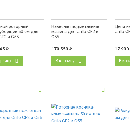
ной роторный
Навесная подметальная
Цепи на
уборщик 60 см для
машина для Grillo GF2 и
Grillo G
 GF2 и G55
G55
665
₽
179 550
₽
17 900
орзину
В корзину
В кор