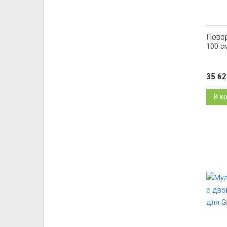
Повор
100 см
35 6
В к