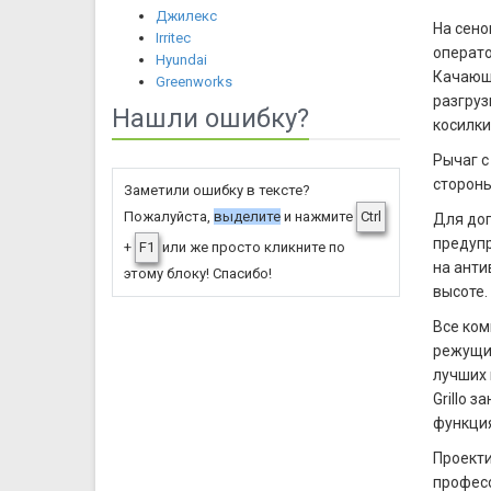
Джилекс
На сено
Irritec
операто
Hyundai
Качающи
Greenworks
разгруз
Нашли ошибку?
косилки
Рычаг с
стороны
Заметили ошибку в тексте?
Пожалуйста,
выделите
и нажмите
Ctrl
Для доп
предупр
+
F1
или же просто кликните по
на анти
этому блоку! Спасибо!
высоте.
Все ком
режущий
лучших 
Grillo 
функция
Проекти
профес