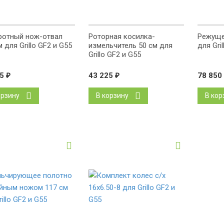
отный нож-отвал
Роторная косилка-
Режуще
 для Grillo GF2 и G55
измельчитель 50 см для
для Gri
Grillo GF2 и G55
25
₽
43 225
₽
78 850
орзину
В корзину
В кор