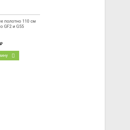
е полотно 110 см
llo GF2 и G55
₽
зину