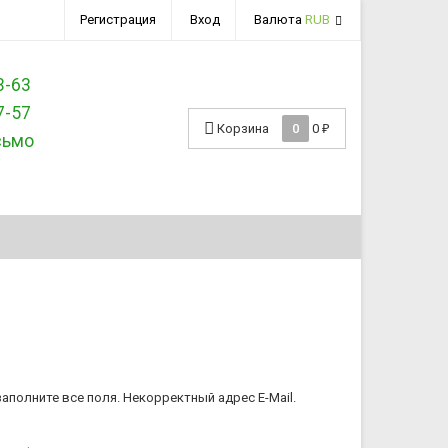
Регистрация
Вход
Валюта
RUB
3-63
7-57
Корзина
0
0
₽
сьмо
аполните все поля.
Некорректный адрес E-Mail.