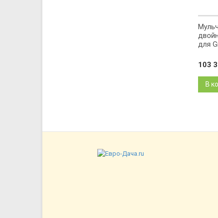
Мульч
двойн
для Gr
103 
В к