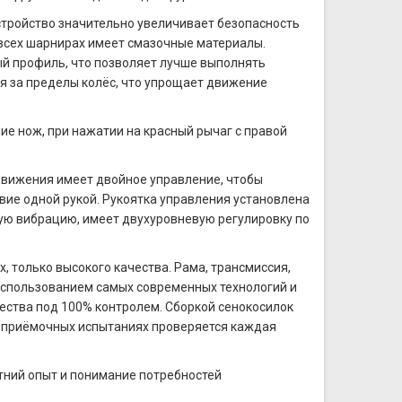
 устройство значительно увеличивает безопасность
 всех шарнирах имеет смазочные материалы.
ый профиль, что позволяет лучше выполнять
я за пределы колёс, что упрощает движение
ие нож, при нажатии на красный рычаг с правой
движения имеет двойное управление, чтобы
вие одной рукой. Рукоятка управления установлена
ую вибрацию, имеет двухуровневую регулировку по
х, только высокого качества. Рама, трансмиссия,
с использованием самых современных технологий и
ества под 100% контролем. Сборкой сенокосилок
х приёмочных испытаниях проверяется каждая
етний опыт и понимание потребностей