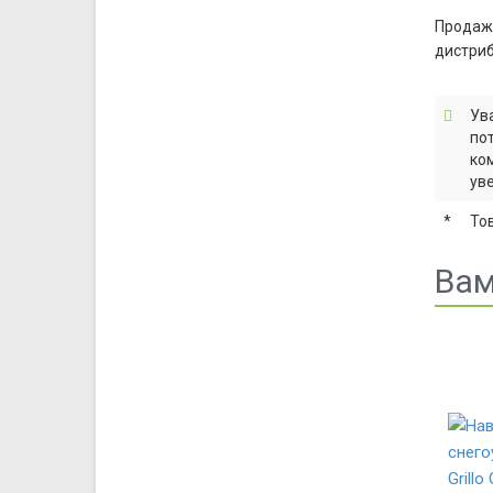
Продажа
дистриб
Ув
по
ко
ув
*
То
Вам