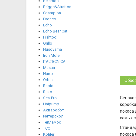
Belamos
Briggs&Stratton
Champion
Dronco
Echo
Echo Bear Cat
Fishtool
Grillo
Husqvarna
Iron Mole
ITALTECNICA
Master
Narex
Orbis
Обзо
Rapid
Ruko
Сенокос
Sea-Pro
Unipump
коробка
Акваробот
покоса 
Интерскол
самых с
Тепламос
Стандар
ТСС
покоса 
Kohler