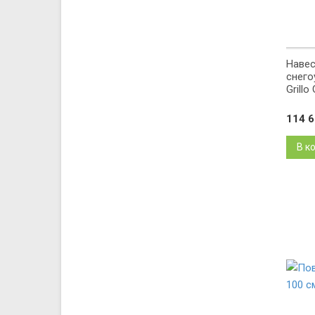
Навес
снего
Grillo
114 
В к