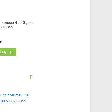
 колеса 4.00-8 для
F2 и G55
₽
зину