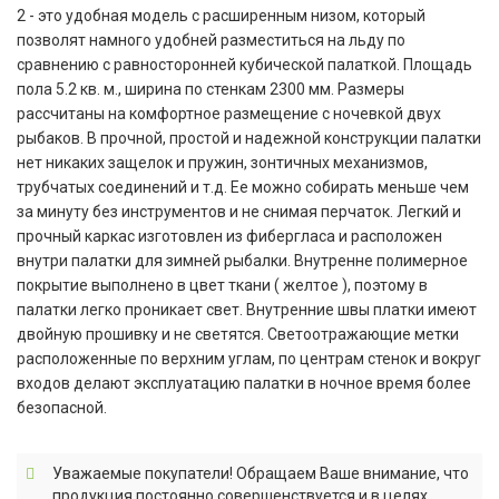
2 - это удобная модель с расширенным низом, который
позволят намного удобней разместиться на льду по
сравнению с равносторонней кубической палаткой. Площадь
пола 5.2 кв. м., ширина по стенкам 2300 мм. Размеры
рассчитаны на комфортное размещение с ночевкой двух
рыбаков. В прочной, простой и надежной конструкции палатки
нет никаких защелок и пружин, зонтичных механизмов,
трубчатых соединений и т.д. Ее можно собирать меньше чем
за минуту без инструментов и не снимая перчаток. Легкий и
прочный каркас изготовлен из фибергласа и расположен
внутри палатки для зимней рыбалки. Внутренне полимерное
покрытие выполнено в цвет ткани ( желтое ), поэтому в
палатки легко проникает свет. Внутренние швы платки имеют
двойную прошивку и не светятся. Светоотражающие метки
расположенные по верхним углам, по центрам стенок и вокруг
входов делают эксплуатацию палатки в ночное время более
безопасной.
Уважаемые покупатели! Обращаем Ваше внимание, что
продукция постоянно совершенствуется и в целях