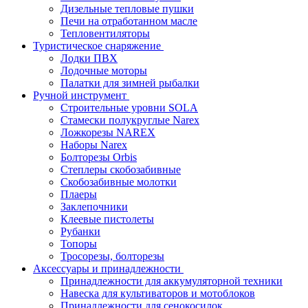
Дизельные тепловые пушки
Печи на отработанном масле
Тепловентиляторы
Туристическое снаряжение
Лодки ПВХ
Лодочные моторы
Палатки для зимней рыбалки
Ручной инструмент
Строительные уровни SOLA
Стамески полукруглые Narex
Ложкорезы NAREX
Наборы Narex
Болторезы Orbis
Степлеры скобозабивные
Скобозабивные молотки
Плаеры
Заклепочники
Клеевые пистолеты
Рубанки
Топоры
Тросорезы, болторезы
Аксессуары и принадлежности
Принадлежности для аккумуляторной техники
Навеска для культиваторов и мотоблоков
Принадлежности для сенокосилок