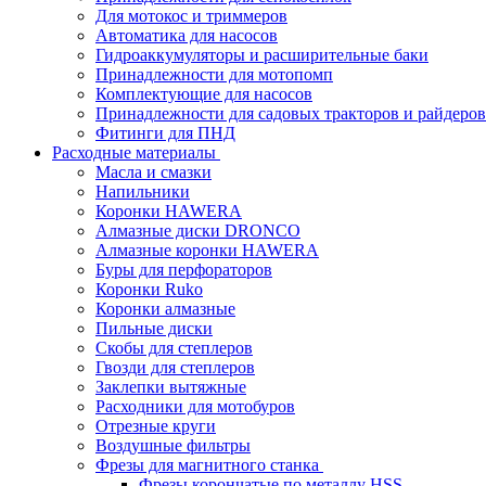
Для мотокос и триммеров
Автоматика для насосов
Гидроаккумуляторы и расширительные баки
Принадлежности для мотопомп
Комплектующие для насосов
Принадлежности для садовых тракторов и райдеров
Фитинги для ПНД
Расходные материалы
Масла и смазки
Напильники
Коронки HAWERA
Алмазные диски DRONCO
Алмазные коронки HAWERA
Буры для перфораторов
Коронки Ruko
Коронки алмазные
Пильные диски
Скобы для степлеров
Гвозди для степлеров
Заклепки вытяжные
Расходники для мотобуров
Отрезные круги
Воздушные фильтры
Фрезы для магнитного станка
Фрезы корончатые по металлу HSS