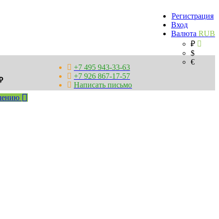
Регистрация
Вход
Валюта
RUB
₽
$
€
+7 495 943-33-63
+7 926 867-17-57
₽
Написать письмо
млению