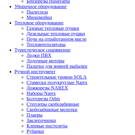
Бензорезы Husqvarna
Уборочное оборудование
Пылесосы
Минимойки
Тепловое оборудование
Газовые тепловые пушки
Дизельные тепловые пушки
Печи на отработанном масле
Тепловентиляторы
Туристическое снаряжение
Лодки ПВХ
Лодочные моторы
Палатки для зимней рыбалки
Ручной инструмент
Строительные уровни SOLA
Стамески полукруглые Narex
Ложкорезы NAREX
Наборы Narex
Болторезы Orbis
Степлеры скобозабивные
Скобозабивные молотки
Плаеры
Заклепочники
Клеевые пистолеты
Рубанки