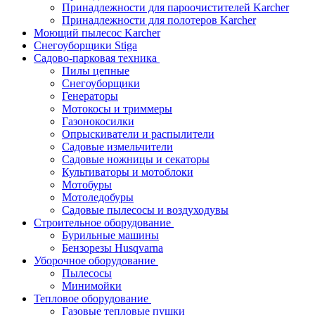
Принадлежности для пароочистителей Karcher
Принадлежности для полотеров Karcher
Моющий пылесос Karcher
Снегоуборщики Stiga
Садово-парковая техника
Пилы цепные
Снегоуборщики
Генераторы
Мотокосы и триммеры
Газонокосилки
Опрыскиватели и распылители
Садовые измельчители
Садовые ножницы и секаторы
Культиваторы и мотоблоки
Мотобуры
Мотоледобуры
Садовые пылесосы и воздуходувы
Строительное оборудование
Бурильные машины
Бензорезы Husqvarna
Уборочное оборудование
Пылесосы
Минимойки
Тепловое оборудование
Газовые тепловые пушки