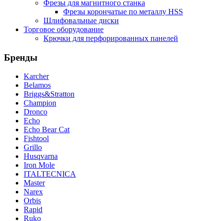
Фрезы для магнитного станка
Фрезы корончатые по металлу HSS
Шлифовальные диски
Торговое оборудование
Крючки для перфорированных панелей
Бренды
Karcher
Belamos
Briggs&Stratton
Champion
Dronco
Echo
Echo Bear Cat
Fishtool
Grillo
Husqvarna
Iron Mole
ITALTECNICA
Master
Narex
Orbis
Rapid
Ruko