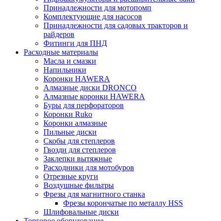
Принадлежности для мотопомп
Комплектующие для насосов
Принадлежности для садовых тракторов и
райдеров
Фитинги для ПНД
Расходные материалы
Масла и смазки
Напильники
Коронки HAWERA
Алмазные диски DRONCO
Алмазные коронки HAWERA
Буры для перфораторов
Коронки Ruko
Коронки алмазные
Пильные диски
Скобы для степлеров
Гвозди для степлеров
Заклепки вытяжные
Расходники для мотобуров
Отрезные круги
Воздушные фильтры
Фрезы для магнитного станка
Фрезы корончатые по металлу HSS
Шлифовальные диски
Торговое оборудование