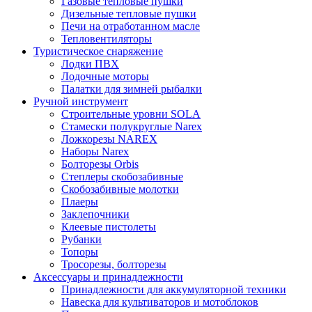
Газовые тепловые пушки
Дизельные тепловые пушки
Печи на отработанном масле
Тепловентиляторы
Туристическое снаряжение
Лодки ПВХ
Лодочные моторы
Палатки для зимней рыбалки
Ручной инструмент
Строительные уровни SOLA
Стамески полукруглые Narex
Ложкорезы NAREX
Наборы Narex
Болторезы Orbis
Степлеры скобозабивные
Скобозабивные молотки
Плаеры
Заклепочники
Клеевые пистолеты
Рубанки
Топоры
Тросорезы, болторезы
Аксессуары и принадлежности
Принадлежности для аккумуляторной техники
Навеска для культиваторов и мотоблоков