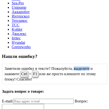
Sea-Pro
Unipump
Акваробот
Интерскол
Тепламос
ТСС
Kohler
Джилекс
Irritec
Hyundai
Greenworks
Нашли ошибку?
Заметили ошибку в тексте? Пожалуйста,
выделите
и
нажмите
Ctrl
+
F1
или же просто кликните по этому
блоку! Спасибо!
Задать вопрос о товаре:
E-mail:
Вопрос: