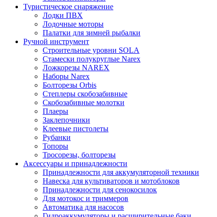
Туристическое снаряжение
Лодки ПВХ
Лодочные моторы
Палатки для зимней рыбалки
Ручной инструмент
Строительные уровни SOLA
Стамески полукруглые Narex
Ложкорезы NAREX
Наборы Narex
Болторезы Orbis
Степлеры скобозабивные
Скобозабивные молотки
Плаеры
Заклепочники
Клеевые пистолеты
Рубанки
Топоры
Тросорезы, болторезы
Аксессуары и принадлежности
Принадлежности для аккумуляторной техники
Навеска для культиваторов и мотоблоков
Принадлежности для сенокосилок
Для мотокос и триммеров
Автоматика для насосов
Гидроаккумуляторы и расширительные баки