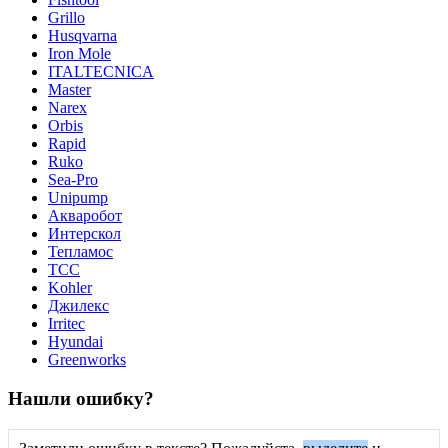
Grillo
Husqvarna
Iron Mole
ITALTECNICA
Master
Narex
Orbis
Rapid
Ruko
Sea-Pro
Unipump
Акваробот
Интерскол
Тепламос
ТСС
Kohler
Джилекс
Irritec
Hyundai
Greenworks
Нашли ошибку?