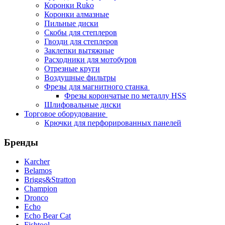
Коронки Ruko
Коронки алмазные
Пильные диски
Скобы для степлеров
Гвозди для степлеров
Заклепки вытяжные
Расходники для мотобуров
Отрезные круги
Воздушные фильтры
Фрезы для магнитного станка
Фрезы корончатые по металлу HSS
Шлифовальные диски
Торговое оборудование
Крючки для перфорированных панелей
Бренды
Karcher
Belamos
Briggs&Stratton
Champion
Dronco
Echo
Echo Bear Cat
Fishtool