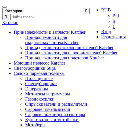
RUB
Категории
₽
$
Каталог
€
Вход
Принадлежности и запчасти Karcher
Регистрация
Принадлежности для
гладильных систем Karcher
Принадлежности стеклоочистителей Karcher
Принадлежности для пароочистителей Karcher
Принадлежности для полотеров Karcher
Моющий пылесос Karcher
Снегоуборщики Stiga
Садово-парковая техника
Пилы цепные
Снегоуборщики
Генераторы
Мотокосы и триммеры
Газонокосилки
Опрыскиватели и распылители
Садовые измельчители
Садовые ножницы и секаторы
Культиваторы и мотоблоки
Мотобуры