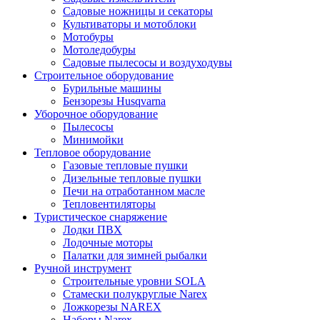
Садовые ножницы и секаторы
Культиваторы и мотоблоки
Мотобуры
Мотоледобуры
Садовые пылесосы и воздуходувы
Строительное оборудование
Бурильные машины
Бензорезы Husqvarna
Уборочное оборудование
Пылесосы
Минимойки
Тепловое оборудование
Газовые тепловые пушки
Дизельные тепловые пушки
Печи на отработанном масле
Тепловентиляторы
Туристическое снаряжение
Лодки ПВХ
Лодочные моторы
Палатки для зимней рыбалки
Ручной инструмент
Строительные уровни SOLA
Стамески полукруглые Narex
Ложкорезы NAREX
Наборы Narex