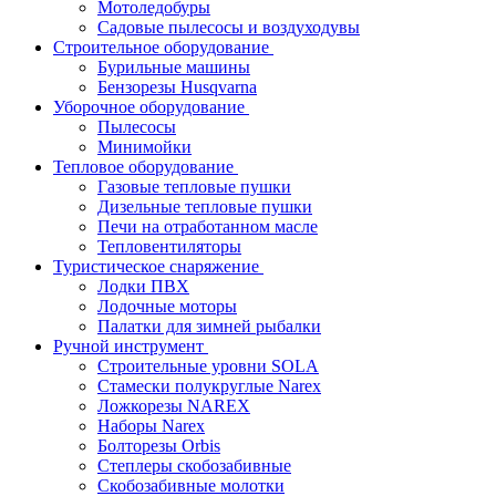
Мотоледобуры
Садовые пылесосы и воздуходувы
Строительное оборудование
Бурильные машины
Бензорезы Husqvarna
Уборочное оборудование
Пылесосы
Минимойки
Тепловое оборудование
Газовые тепловые пушки
Дизельные тепловые пушки
Печи на отработанном масле
Тепловентиляторы
Туристическое снаряжение
Лодки ПВХ
Лодочные моторы
Палатки для зимней рыбалки
Ручной инструмент
Строительные уровни SOLA
Стамески полукруглые Narex
Ложкорезы NAREX
Наборы Narex
Болторезы Orbis
Степлеры скобозабивные
Скобозабивные молотки