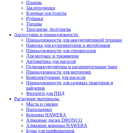
Плаеры
Заклепочники
Клеевые пистолеты
Рубанки
Топоры
Тросорезы, болторезы
Аксессуары и принадлежности
Принадлежности для аккумуляторной техники
Навеска для культиваторов и мотоблоков
Принадлежности для сенокосилок
Для мотокос и триммеров
Автоматика для насосов
Гидроаккумуляторы и расширительные баки
Принадлежности для мотопомп
Комплектующие для насосов
Принадлежности для садовых тракторов и
райдеров
Фитинги для ПНД
Расходные материалы
Масла и смазки
Напильники
Коронки HAWERA
Алмазные диски DRONCO
Алмазные коронки HAWERA
Буры для перфораторов