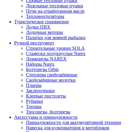
Газовые тепловые пушки
Дизельные тепловые пушки
Печи на отработанном масле
Тепловентиляторы
Туристическое снаряжение
Лодки ПВХ
Лодочные моторы
Палатки для зимней рыбалки
Ручной инструмент
Строительные уровни SOLA
Стамески полукруглые Narex
Ложкорезы NAREX
Наборы Narex
Болторезы Orbis
Степлеры скобозабивные
Скобозабивные молотки
Плаеры
Заклепочники
Клеевые пистолеты
Рубанки
Топоры
Тросорезы, болторезы
Аксессуары и принадлежности
Принадлежности для аккумуляторной техники
Навеска для культиваторов и мотоблоков