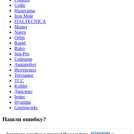
Grillo
Husqvarna
Iron Mole
ITALTECNICA
Master
Narex
Orbis
Rapid
Ruko
Sea-Pro
Unipump
Акваробот
Интерскол
Тепламос
ТСС
Kohler
Джилекс
Irritec
Hyundai
Greenworks
Нашли ошибку?