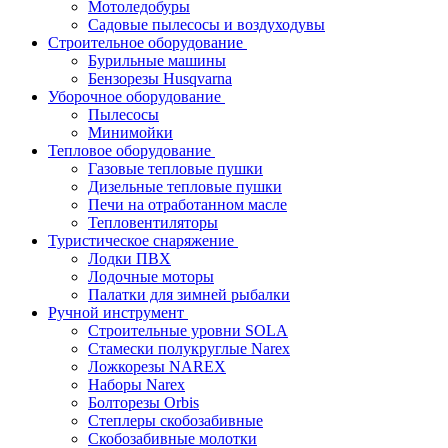
Мотоледобуры
Садовые пылесосы и воздуходувы
Строительное оборудование
Бурильные машины
Бензорезы Husqvarna
Уборочное оборудование
Пылесосы
Минимойки
Тепловое оборудование
Газовые тепловые пушки
Дизельные тепловые пушки
Печи на отработанном масле
Тепловентиляторы
Туристическое снаряжение
Лодки ПВХ
Лодочные моторы
Палатки для зимней рыбалки
Ручной инструмент
Строительные уровни SOLA
Стамески полукруглые Narex
Ложкорезы NAREX
Наборы Narex
Болторезы Orbis
Степлеры скобозабивные
Скобозабивные молотки