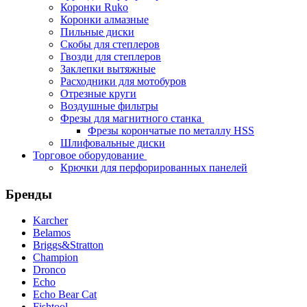
Коронки Ruko
Коронки алмазные
Пильные диски
Скобы для степлеров
Гвозди для степлеров
Заклепки вытяжные
Расходники для мотобуров
Отрезные круги
Воздушные фильтры
Фрезы для магнитного станка
Фрезы корончатые по металлу HSS
Шлифовальные диски
Торговое оборудование
Крючки для перфорированных панелей
Бренды
Karcher
Belamos
Briggs&Stratton
Champion
Dronco
Echo
Echo Bear Cat
Fishtool