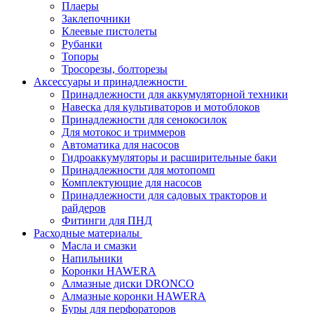
Плаеры
Заклепочники
Клеевые пистолеты
Рубанки
Топоры
Тросорезы, болторезы
Аксессуары и принадлежности
Принадлежности для аккумуляторной техники
Навеска для культиваторов и мотоблоков
Принадлежности для сенокосилок
Для мотокос и триммеров
Автоматика для насосов
Гидроаккумуляторы и расширительные баки
Принадлежности для мотопомп
Комплектующие для насосов
Принадлежности для садовых тракторов и
райдеров
Фитинги для ПНД
Расходные материалы
Масла и смазки
Напильники
Коронки HAWERA
Алмазные диски DRONCO
Алмазные коронки HAWERA
Буры для перфораторов