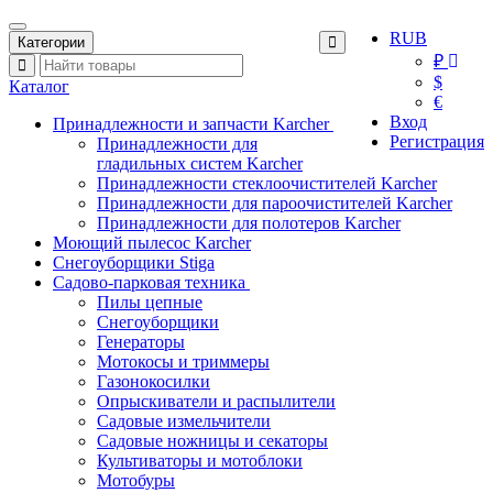
RUB
Категории
₽
$
Каталог
€
Вход
Принадлежности и запчасти Karcher
Регистрация
Принадлежности для
гладильных систем Karcher
Принадлежности стеклоочистителей Karcher
Принадлежности для пароочистителей Karcher
Принадлежности для полотеров Karcher
Моющий пылесос Karcher
Снегоуборщики Stiga
Садово-парковая техника
Пилы цепные
Снегоуборщики
Генераторы
Мотокосы и триммеры
Газонокосилки
Опрыскиватели и распылители
Садовые измельчители
Садовые ножницы и секаторы
Культиваторы и мотоблоки
Мотобуры