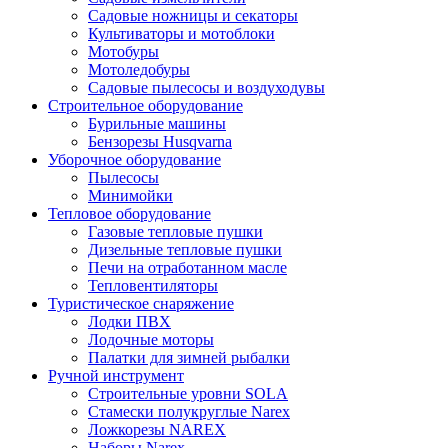
Садовые ножницы и секаторы
Культиваторы и мотоблоки
Мотобуры
Мотоледобуры
Садовые пылесосы и воздуходувы
Строительное оборудование
Бурильные машины
Бензорезы Husqvarna
Уборочное оборудование
Пылесосы
Минимойки
Тепловое оборудование
Газовые тепловые пушки
Дизельные тепловые пушки
Печи на отработанном масле
Тепловентиляторы
Туристическое снаряжение
Лодки ПВХ
Лодочные моторы
Палатки для зимней рыбалки
Ручной инструмент
Строительные уровни SOLA
Стамески полукруглые Narex
Ложкорезы NAREX
Наборы Narex