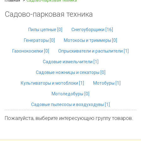
Главная
Садово-парковая техника
Садово-парковая техника
Пилы цепные [
0
]
Снегоуборщики [
16
]
Генераторы [
0
]
Мотокосы и триммеры [
0
]
Газонокосилки [
0
]
Опрыскиватели и распылители [
1
]
Садовые измельчители [
1
]
Садовые ножницы и секаторы [
0
]
Культиваторы и мотоблоки [
1
]
Мотобуры [
1
]
Мотоледобуры [
0
]
Садовые пылесосы и воздуходувы [
1
]
Пожалуйста, выберите интересующую группу товаров.