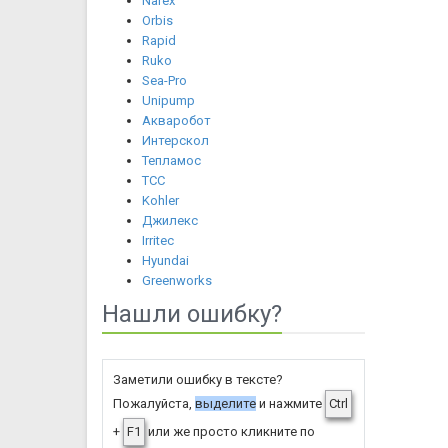
Narex
Orbis
Rapid
Ruko
Sea-Pro
Unipump
Акваробот
Интерскол
Тепламос
ТСС
Kohler
Джилекс
Irritec
Hyundai
Greenworks
Нашли ошибку?
Заметили ошибку в тексте?
Пожалуйста,
выделите
и нажмите
Ctrl
+
F1
или же просто кликните по