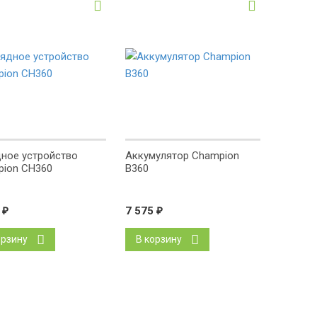
ное устройство
Аккумулятор Champion
ion CH360
B360
6
₽
7 575
₽
орзину
В корзину