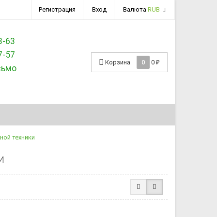
Регистрация
Вход
Валюта
RUB
3-63
7-57
Корзина
0
0
₽
сьмо
ной техники
и