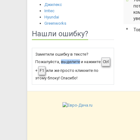
Джилекс
по
Irritec
ко
Hyundai
ув
Greenworks
*
То
Нашли ошибку?
Заметили ошибку в тексте?
Пожалуйста,
выделите
и нажмите
Ctrl
+
F1
или же просто кликните по
этому блоку! Спасибо!