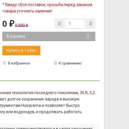
* Ввиду сбоя поставок, просьба перед заказом
товара уточнять наличие!
0
₽
9 990
₽
В корзину
В избранное
К сравнению
нная технология последнего поколения, 36 В, 5,2
вает долгое сохранение заряда и высокую
трументам Husqvarna и позволяет быстро
лу или водуходув, и продолжать работать.
стоянно совершенствуется и в целях улучшения