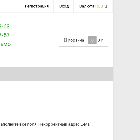
Регистрация
Вход
Валюта
RUB
3-63
7-57
Корзина
0
0
₽
сьмо
аполните все поля.
Некорректный адрес E-Mail.