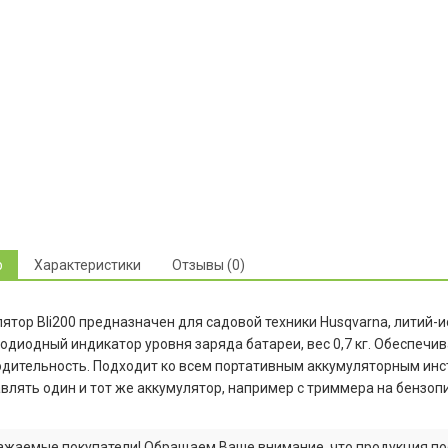
р
Характеристики
Отзывы (0)
ятор Bli200 предназначен для садовой техники Husqvarna, литий-ио
тодиодный индикатор уровня заряда батареи, вес 0,7 кг. Обеспечи
дительность. Подходит ко всем портативным аккумуляторным инс
влять один и тот же аккумулятор, например с триммера на бензопи
ажаемые покупатели! Обращаем Ваше внимание, что продукция по