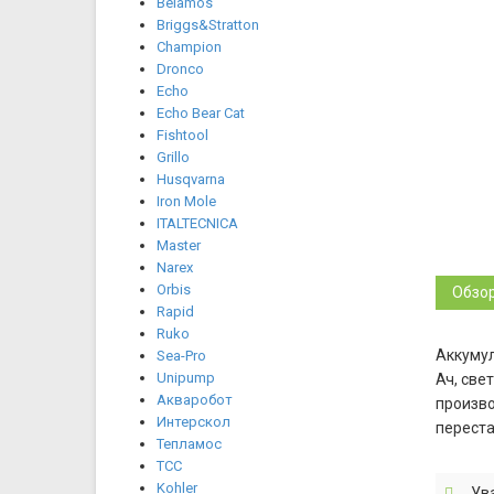
Belamos
Briggs&Stratton
Champion
Dronco
Echo
Echo Bear Cat
Fishtool
Grillo
Husqvarna
Iron Mole
ITALTECNICA
Master
Narex
Orbis
Обзо
Rapid
Ruko
Аккумул
Sea-Pro
Unipump
Ач, све
Акваробот
произво
Интерскол
переста
Тепламос
ТСС
Kohler
Ув