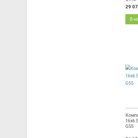
29 0
В к
Компл
16x6.5
G55