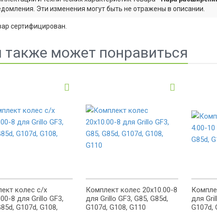
едомления. Эти изменения могут быть не отражены в описании.
вар сертифицирован.
 также может понравиться
ект колес с/x
Комплект колес 20x10.00-8
Комплек
00-8 для Grillo GF3,
для Grillo GF3, G85, G85d,
для Gril
G85d, G107d, G108,
G107d, G108, G110
G107d, 