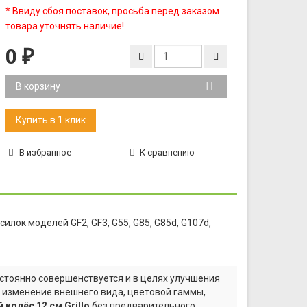
* Ввиду сбоя поставок, просьба перед заказом
товара уточнять наличие!
0
₽
В корзину
В избранное
К сравнению
илок моделей GF2, GF3, G55, G85, G85d, G107d,
стоянно совершенствуется и в целях улучшения
а изменение внешнего вида, цветовой гаммы,
колёс 12 см Grillo
без предварительного