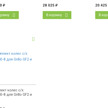
70
₽
28 025
₽
20 425
орзину
В корзину
В кор
ект колес с/x
0-8 для Grillo GF2 и