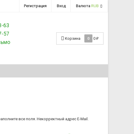
Регистрация
Вход
Валюта
RUB
3-63
7-57
Корзина
0
0
₽
сьмо
аполните все поля.
Некорректный адрес E-Mail.