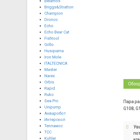
Belamos
Briggs&Stratton
Champion
Dronco
Echo
Echo Bear Cat
Fishtool
Grillo
Husqvarna
Iron Mole
ITALTECNICA
Master
Narex
Orbis
Обзо
Rapid
Ruko
Sea-Pro
Пара ра
Unipump
G108, G
Акваробот
Интерскол
Тепламос
Ув
ТСС
по
Kohler
ко