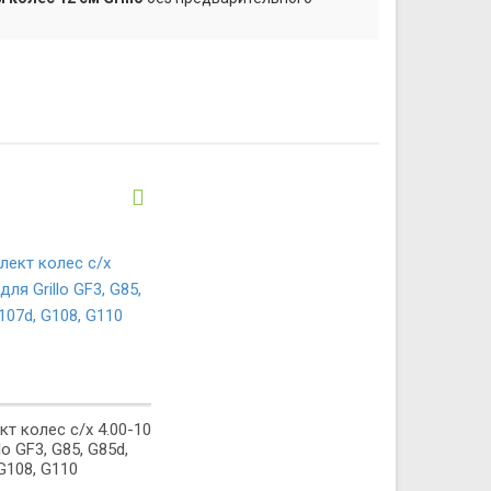
т колес с/x 4.00-10
lo GF3, G85, G85d,
G108, G110