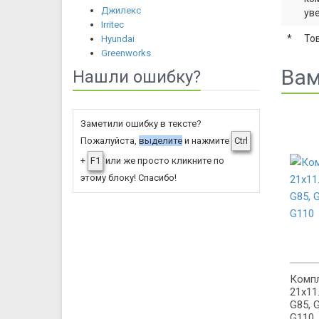
Джилекс
ув
Irritec
*
То
Hyundai
Greenworks
Вам
Нашли ошибку?
Заметили ошибку в тексте?
Пожалуйста,
выделите
и нажмите
Ctrl
+
F1
или же просто кликните по
этому блоку! Спасибо!
Компл
21x11.
G85, 
G110