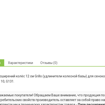
р
Характеристики
Отзывы (0)
сширений колёс 12 см Grillo (удлинители колесной базы) для сенокос
110, G131.
ажаемые покупатели! Обращаем Ваше внимание, что продукция по
требительских свойств производитель оставляет за собой право н
мплектации и технических характеристик товара -
Пара расширений 