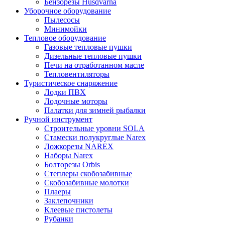
Бензорезы Husqvarna
Уборочное оборудование
Пылесосы
Минимойки
Тепловое оборудование
Газовые тепловые пушки
Дизельные тепловые пушки
Печи на отработанном масле
Тепловентиляторы
Туристическое снаряжение
Лодки ПВХ
Лодочные моторы
Палатки для зимней рыбалки
Ручной инструмент
Строительные уровни SOLA
Стамески полукруглые Narex
Ложкорезы NAREX
Наборы Narex
Болторезы Orbis
Степлеры скобозабивные
Скобозабивные молотки
Плаеры
Заклепочники
Клеевые пистолеты
Рубанки