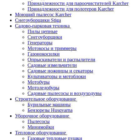
Принадлежности для пароочистителей Karcher
Принадлежности для полотеров Karcher
Моющий пылесос Karcher
Снегоуборщики Stiga
Садово-парковая техника
Пилы цепные
Снегоуборщики
Генераторы
Мотокосы и триммеры
Газонокосилки
Опрыскиватели и распылители
Садовые измельчители
Садовые ножницы и секаторы
Культиваторы и мотоблоки
Мотобуры
Мотоледобуры
Садовые пылесосы и воздуходувы
Строительное оборудование
Бурильные машины
Бензорезы Husqvarna
Уборочное оборудование
Пылесосы
Минимойки
Тепловое оборудование
Газовые тепловые пушки