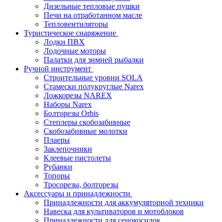
Дизельные тепловые пушки
Печи на отработанном масле
Тепловентиляторы
Туристическое снаряжение
Лодки ПВХ
Лодочные моторы
Палатки для зимней рыбалки
Ручной инструмент
Строительные уровни SOLA
Стамески полукруглые Narex
Ложкорезы NAREX
Наборы Narex
Болторезы Orbis
Степлеры скобозабивные
Скобозабивные молотки
Плаеры
Заклепочники
Клеевые пистолеты
Рубанки
Топоры
Тросорезы, болторезы
Аксессуары и принадлежности
Принадлежности для аккумуляторной техники
Навеска для культиваторов и мотоблоков
Принадлежности для сенокосилок