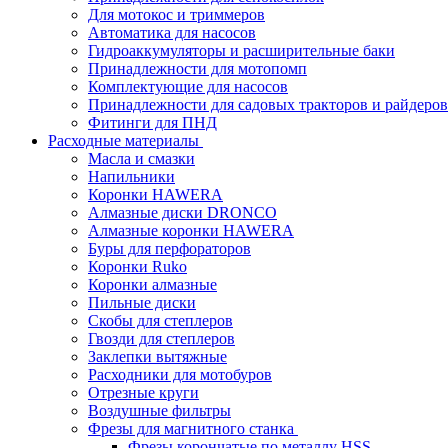
Для мотокос и триммеров
Автоматика для насосов
Гидроаккумуляторы и расширительные баки
Принадлежности для мотопомп
Комплектующие для насосов
Принадлежности для садовых тракторов и райдеров
Фитинги для ПНД
Расходные материалы
Масла и смазки
Напильники
Коронки HAWERA
Алмазные диски DRONCO
Алмазные коронки HAWERA
Буры для перфораторов
Коронки Ruko
Коронки алмазные
Пильные диски
Скобы для степлеров
Гвозди для степлеров
Заклепки вытяжные
Расходники для мотобуров
Отрезные круги
Воздушные фильтры
Фрезы для магнитного станка
Фрезы корончатые по металлу HSS