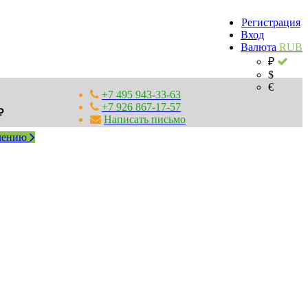
Регистрация
Вход
Валюта
RUB
₽
$
€
+7 495 943-33-63
+7 926 867-17-57
₽
Написать письмо
млению