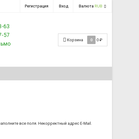
Регистрация
Вход
Валюта
RUB
3-63
7-57
Корзина
0
0
₽
сьмо
аполните все поля.
Некорректный адрес E-Mail.