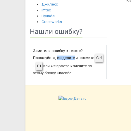
*
То
Джилекс
Irritec
Hyundai
Greenworks
Нашли ошибку?
Заметили ошибку в тексте?
Пожалуйста,
выделите
и нажмите
Ctrl
+
F1
или же просто кликните по
этому блоку! Спасибо!