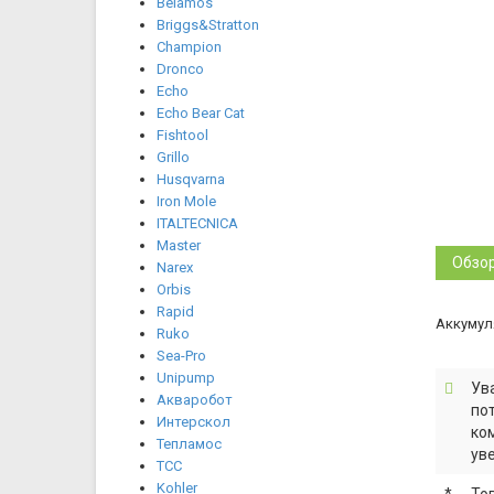
Belamos
Briggs&Stratton
Champion
Dronco
Echo
Echo Bear Cat
Fishtool
Grillo
Husqvarna
Iron Mole
ITALTECNICA
Master
Обзо
Narex
Orbis
Rapid
Аккумул
Ruko
Sea-Pro
Unipump
Ув
Акваробот
по
Интерскол
ко
Тепламос
ув
ТСС
Kohler