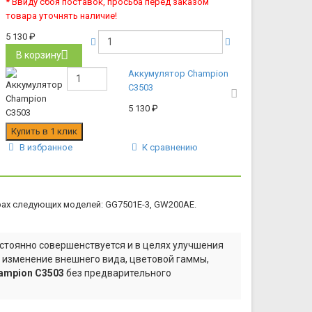
* Ввиду сбоя поставок, просьба перед заказом
товара уточнять наличие!
5 130
₽
В корзину
Аккумулятор Champion
C3503
5 130
₽
В избранное
К сравнению
ах следующих моделей: GG7501E-3, GW200AE.
стоянно совершенствуется и в целях улучшения
а изменение внешнего вида, цветовой гаммы,
ampion C3503
без предварительного