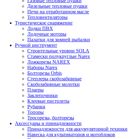
Газовые тепловые пушки
Дизельные тепловые пушки
Печи на отработанном масле
Тепловентиляторы
Туристическое снаряжение
Лодки ПВХ
Лодочные моторы
Палатки для зимней рыбалки
Ручной инструмент
Строительные уровни SOLA
Стамески полукруглые Narex
Ложкорезы NAREX
Наборы Narex
Болторезы Orbis
Степлеры скобозабивные
Скобозабивные молотки
Плаеры
Заклепочники
Клеевые пистолеты
Рубанки
Топоры
Тросорезы, болторезы
Аксессуары и принадлежности
Принадлежности для аккумуляторной техники
Навеска для культиваторов и мотоблоков