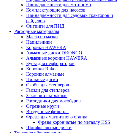
Принадлежности для мотопомп
Комплектующие для насосов
Принадлежности для садовых тракторов и
райдеров
Фитинги для ПНД
Расходные материалы
Масла и смазки
Напильники
Коронки HAWERA
Алмазные диски DRONCO
Алмазные коронки HAWERA
Буры для перфораторов
Коронки Ruko
Коронки алмазные
Пильные диски
Скобы для степлеров
Гвозди для степлеров
Заклепки вытяжные
Расходники для мотобуров
Отрезные круги
Воздушные фильтры
Фрезы для магнитного станка
Фрезы корончатые по металлу HSS
Шлифовальные диски
Торговое оборудование