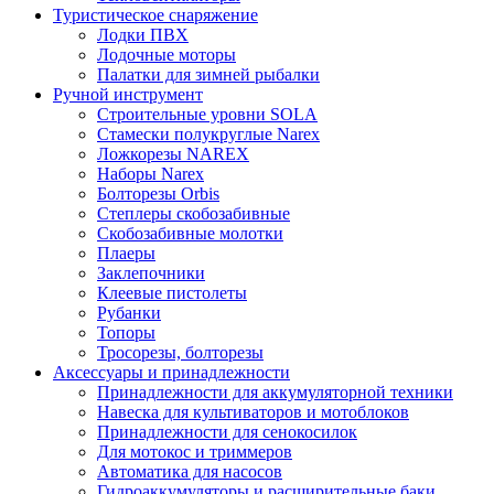
Туристическое снаряжение
Лодки ПВХ
Лодочные моторы
Палатки для зимней рыбалки
Ручной инструмент
Строительные уровни SOLA
Стамески полукруглые Narex
Ложкорезы NAREX
Наборы Narex
Болторезы Orbis
Степлеры скобозабивные
Скобозабивные молотки
Плаеры
Заклепочники
Клеевые пистолеты
Рубанки
Топоры
Тросорезы, болторезы
Аксессуары и принадлежности
Принадлежности для аккумуляторной техники
Навеска для культиваторов и мотоблоков
Принадлежности для сенокосилок
Для мотокос и триммеров
Автоматика для насосов
Гидроаккумуляторы и расширительные баки