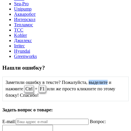
Sea-Pro
Unipump
Акваробот
Интерскол
Тепламос
ТСС
Kohler
Джилекс
Irritec
Hyundai
Greenworks
Нашли ошибку?
Заметили ошибку в тексте? Пожалуйста,
выделите
и
нажмите
Ctrl
+
F1
или же просто кликните по этому
блоку! Спасибо!
Задать вопрос о товаре:
E-mail:
Вопрос: