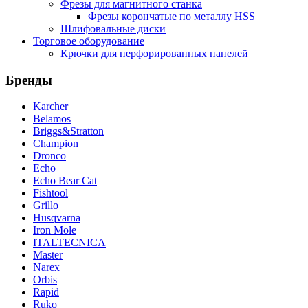
Фрезы для магнитного станка
Фрезы корончатые по металлу HSS
Шлифовальные диски
Торговое оборудование
Крючки для перфорированных панелей
Бренды
Karcher
Belamos
Briggs&Stratton
Champion
Dronco
Echo
Echo Bear Cat
Fishtool
Grillo
Husqvarna
Iron Mole
ITALTECNICA
Master
Narex
Orbis
Rapid
Ruko