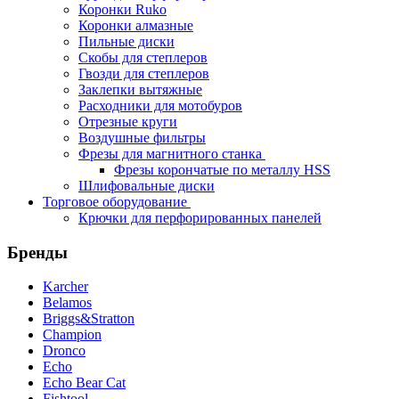
Коронки Ruko
Коронки алмазные
Пильные диски
Скобы для степлеров
Гвозди для степлеров
Заклепки вытяжные
Расходники для мотобуров
Отрезные круги
Воздушные фильтры
Фрезы для магнитного станка
Фрезы корончатые по металлу HSS
Шлифовальные диски
Торговое оборудование
Крючки для перфорированных панелей
Бренды
Karcher
Belamos
Briggs&Stratton
Champion
Dronco
Echo
Echo Bear Cat
Fishtool