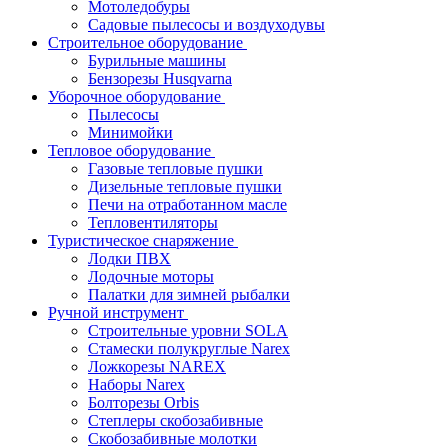
Мотоледобуры
Садовые пылесосы и воздуходувы
Строительное оборудование
Бурильные машины
Бензорезы Husqvarna
Уборочное оборудование
Пылесосы
Минимойки
Тепловое оборудование
Газовые тепловые пушки
Дизельные тепловые пушки
Печи на отработанном масле
Тепловентиляторы
Туристическое снаряжение
Лодки ПВХ
Лодочные моторы
Палатки для зимней рыбалки
Ручной инструмент
Строительные уровни SOLA
Стамески полукруглые Narex
Ложкорезы NAREX
Наборы Narex
Болторезы Orbis
Степлеры скобозабивные
Скобозабивные молотки