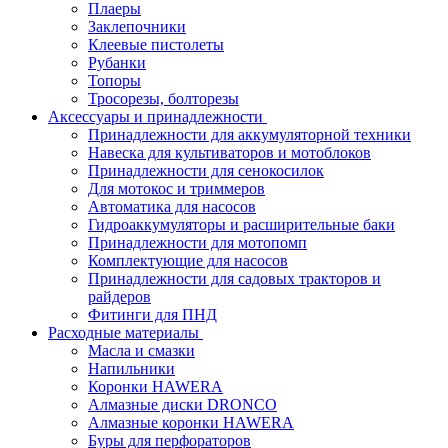
Плаеры
Заклепочники
Клеевые пистолеты
Рубанки
Топоры
Тросорезы, болторезы
Аксессуары и принадлежности
Принадлежности для аккумуляторной техники
Навеска для культиваторов и мотоблоков
Принадлежности для сенокосилок
Для мотокос и триммеров
Автоматика для насосов
Гидроаккумуляторы и расширительные баки
Принадлежности для мотопомп
Комплектующие для насосов
Принадлежности для садовых тракторов и
райдеров
Фитинги для ПНД
Расходные материалы
Масла и смазки
Напильники
Коронки HAWERA
Алмазные диски DRONCO
Алмазные коронки HAWERA
Буры для перфораторов