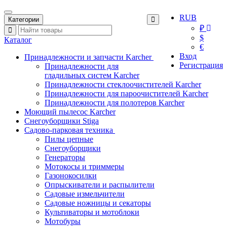
RUB
Категории
₽
$
Каталог
€
Вход
Принадлежности и запчасти Karcher
Регистрация
Принадлежности для
гладильных систем Karcher
Принадлежности стеклоочистителей Karcher
Принадлежности для пароочистителей Karcher
Принадлежности для полотеров Karcher
Моющий пылесос Karcher
Снегоуборщики Stiga
Садово-парковая техника
Пилы цепные
Снегоуборщики
Генераторы
Мотокосы и триммеры
Газонокосилки
Опрыскиватели и распылители
Садовые измельчители
Садовые ножницы и секаторы
Культиваторы и мотоблоки
Мотобуры