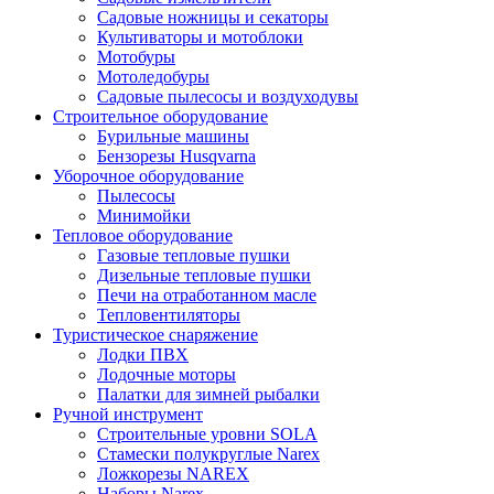
Садовые ножницы и секаторы
Культиваторы и мотоблоки
Мотобуры
Мотоледобуры
Садовые пылесосы и воздуходувы
Строительное оборудование
Бурильные машины
Бензорезы Husqvarna
Уборочное оборудование
Пылесосы
Минимойки
Тепловое оборудование
Газовые тепловые пушки
Дизельные тепловые пушки
Печи на отработанном масле
Тепловентиляторы
Туристическое снаряжение
Лодки ПВХ
Лодочные моторы
Палатки для зимней рыбалки
Ручной инструмент
Строительные уровни SOLA
Стамески полукруглые Narex
Ложкорезы NAREX
Наборы Narex