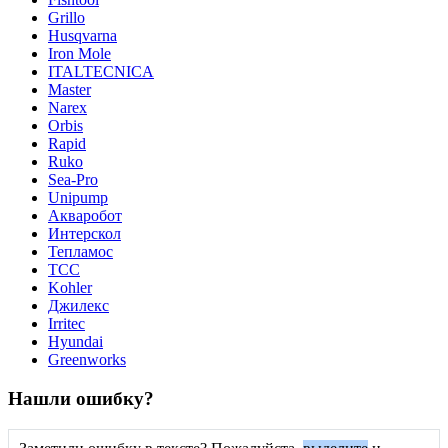
Grillo
Husqvarna
Iron Mole
ITALTECNICA
Master
Narex
Orbis
Rapid
Ruko
Sea-Pro
Unipump
Акваробот
Интерскол
Тепламос
ТСС
Kohler
Джилекс
Irritec
Hyundai
Greenworks
Нашли ошибку?