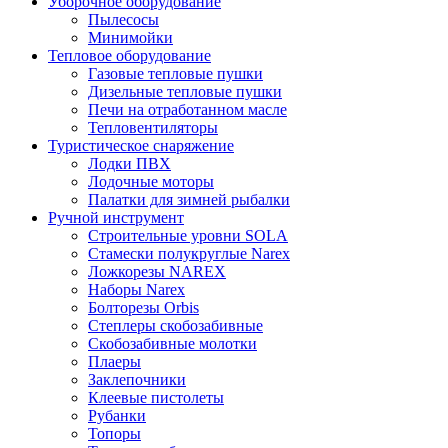
Уборочное оборудование
Пылесосы
Минимойки
Тепловое оборудование
Газовые тепловые пушки
Дизельные тепловые пушки
Печи на отработанном масле
Тепловентиляторы
Туристическое снаряжение
Лодки ПВХ
Лодочные моторы
Палатки для зимней рыбалки
Ручной инструмент
Строительные уровни SOLA
Стамески полукруглые Narex
Ложкорезы NAREX
Наборы Narex
Болторезы Orbis
Степлеры скобозабивные
Скобозабивные молотки
Плаеры
Заклепочники
Клеевые пистолеты
Рубанки
Топоры