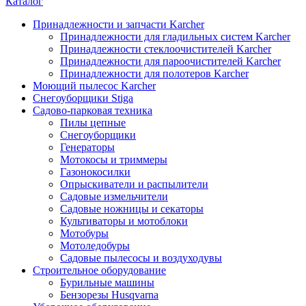
Каталог
Принадлежности и запчасти Karcher
Принадлежности для гладильных систем Karcher
Принадлежности стеклоочистителей Karcher
Принадлежности для пароочистителей Karcher
Принадлежности для полотеров Karcher
Моющий пылесос Karcher
Снегоуборщики Stiga
Садово-парковая техника
Пилы цепные
Снегоуборщики
Генераторы
Мотокосы и триммеры
Газонокосилки
Опрыскиватели и распылители
Садовые измельчители
Садовые ножницы и секаторы
Культиваторы и мотоблоки
Мотобуры
Мотоледобуры
Садовые пылесосы и воздуходувы
Строительное оборудование
Бурильные машины
Бензорезы Husqvarna