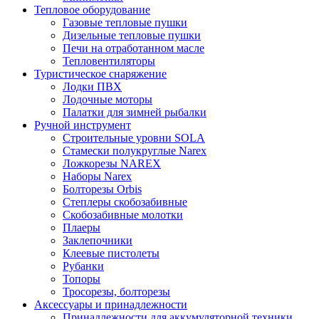
Тепловое оборудование
Газовые тепловые пушки
Дизельные тепловые пушки
Печи на отработанном масле
Тепловентиляторы
Туристическое снаряжение
Лодки ПВХ
Лодочные моторы
Палатки для зимней рыбалки
Ручной инструмент
Строительные уровни SOLA
Стамески полукруглые Narex
Ложкорезы NAREX
Наборы Narex
Болторезы Orbis
Степлеры скобозабивные
Скобозабивные молотки
Плаеры
Заклепочники
Клеевые пистолеты
Рубанки
Топоры
Тросорезы, болторезы
Аксессуары и принадлежности
Принадлежности для аккумуляторной техники