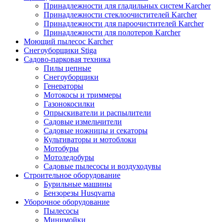
Принадлежности для гладильных систем Karcher
Принадлежности стеклоочистителей Karcher
Принадлежности для пароочистителей Karcher
Принадлежности для полотеров Karcher
Моющий пылесос Karcher
Снегоуборщики Stiga
Садово-парковая техника
Пилы цепные
Снегоуборщики
Генераторы
Мотокосы и триммеры
Газонокосилки
Опрыскиватели и распылители
Садовые измельчители
Садовые ножницы и секаторы
Культиваторы и мотоблоки
Мотобуры
Мотоледобуры
Садовые пылесосы и воздуходувы
Строительное оборудование
Бурильные машины
Бензорезы Husqvarna
Уборочное оборудование
Пылесосы
Минимойки