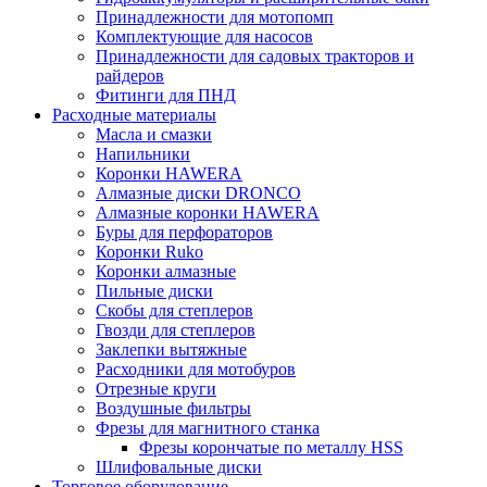
Принадлежности для мотопомп
Комплектующие для насосов
Принадлежности для садовых тракторов и
райдеров
Фитинги для ПНД
Расходные материалы
Масла и смазки
Напильники
Коронки HAWERA
Алмазные диски DRONCO
Алмазные коронки HAWERA
Буры для перфораторов
Коронки Ruko
Коронки алмазные
Пильные диски
Скобы для степлеров
Гвозди для степлеров
Заклепки вытяжные
Расходники для мотобуров
Отрезные круги
Воздушные фильтры
Фрезы для магнитного станка
Фрезы корончатые по металлу HSS
Шлифовальные диски
Торговое оборудование