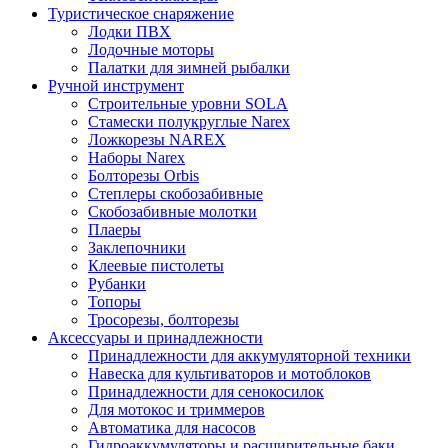
Туристическое снаряжение
Лодки ПВХ
Лодочные моторы
Палатки для зимней рыбалки
Ручной инструмент
Строительные уровни SOLA
Стамески полукруглые Narex
Ложкорезы NAREX
Наборы Narex
Болторезы Orbis
Степлеры скобозабивные
Скобозабивные молотки
Плаеры
Заклепочники
Клеевые пистолеты
Рубанки
Топоры
Тросорезы, болторезы
Аксессуары и принадлежности
Принадлежности для аккумуляторной техники
Навеска для культиваторов и мотоблоков
Принадлежности для сенокосилок
Для мотокос и триммеров
Автоматика для насосов
Гидроаккумуляторы и расширительные баки