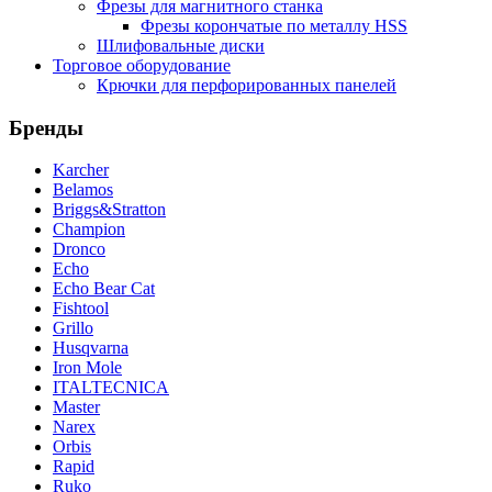
Фрезы для магнитного станка
Фрезы корончатые по металлу HSS
Шлифовальные диски
Торговое оборудование
Крючки для перфорированных панелей
Бренды
Karcher
Belamos
Briggs&Stratton
Champion
Dronco
Echo
Echo Bear Cat
Fishtool
Grillo
Husqvarna
Iron Mole
ITALTECNICA
Master
Narex
Orbis
Rapid
Ruko