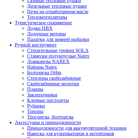
Газовые тепловые пушки
Дизельные тепловые пушки
Печи на отработанном масле
Тепловентиляторы
Туристическое снаряжение
Лодки ПВХ
Лодочные моторы
Палатки для зимней рыбалки
Ручной инструмент
Строительные уровни SOLA
Стамески полукруглые Narex
Ложкорезы NAREX
Наборы Narex
Болторезы Orbis
Степлеры скобозабивные
Скобозабивные молотки
Плаеры
Заклепочники
Клеевые пистолеты
Рубанки
Топоры
Тросорезы, болторезы
Аксессуары и принадлежности
Принадлежности для аккумуляторной техники
Навеска для культиваторов и мотоблоков