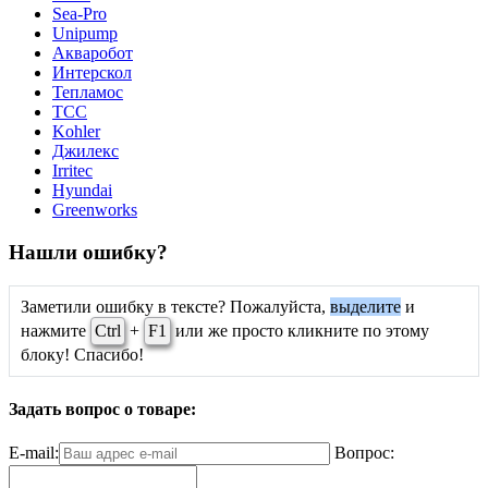
Sea-Pro
Unipump
Акваробот
Интерскол
Тепламос
ТСС
Kohler
Джилекс
Irritec
Hyundai
Greenworks
Нашли ошибку?
Заметили ошибку в тексте? Пожалуйста,
выделите
и
нажмите
Ctrl
+
F1
или же просто кликните по этому
блоку! Спасибо!
Задать вопрос о товаре:
E-mail:
Вопрос: