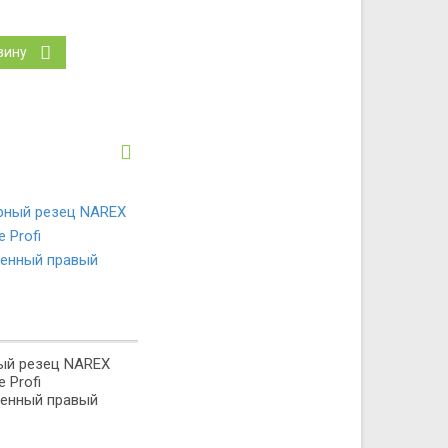
зину
ый резец NAREX
e Profi
ленный правый