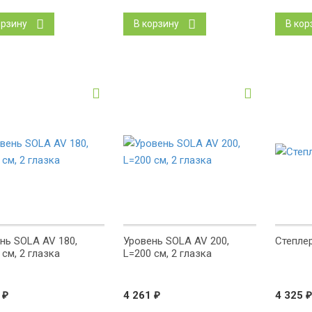
орзину
В корзину
В кор
нь SOLA AV 180,
Уровень SOLA AV 200,
Степле
 см, 2 глазка
L=200 см, 2 глазка
0
₽
4 261
₽
4 325
₽