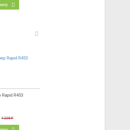
зину
 Rapid R453
4 238
₽
зину