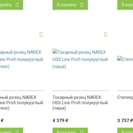
орзину
В корзину
В кор
-12%
ный резец NAREX
Токарный резец NAREX
Степлер
ine Profi полукруглый
HSS Line Profi полукруглый
тено)
(чаша)
9
₽
4 379
₽
3 737
₽
орзину
В корзину
В кор