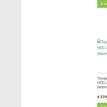
В к
Токар
HSS L
(вере
4 37
В к