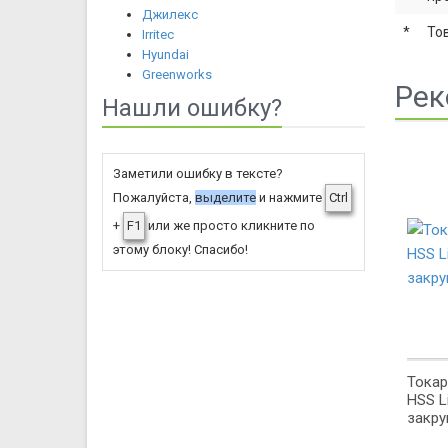
Джилекс
*
То
Irritec
Hyundai
Greenworks
Рек
Нашли ошибку?
Заметили ошибку в тексте?
Пожалуйста,
выделите
и нажмите
Ctrl
+
F1
или же просто кликните по
этому блоку! Спасибо!
Токар
HSS Li
закру