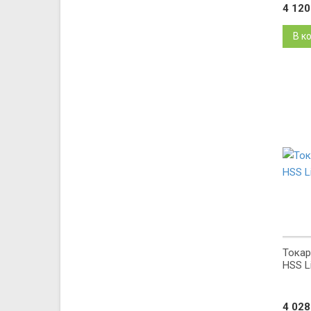
4 12
В к
Токар
HSS L
4 02