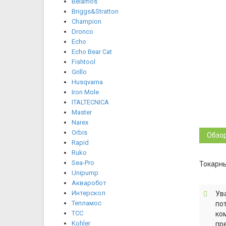
Belamos
Briggs&Stratton
Champion
Dronco
Echo
Echo Bear Cat
Fishtool
Grillo
Husqvarna
Iron Mole
ITALTECNICA
Master
Narex
Orbis
Обзо
Rapid
Ruko
Sea-Pro
Токарны
Unipump
Акваробот
Интерскол
Ув
Тепламос
по
ТСС
ко
Kohler
пр