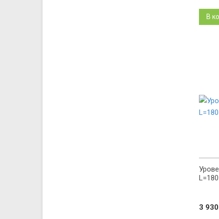
В к
Урове
L=180
3 93