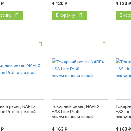
0
₽
4 120
₽
4 120
₽
орзину
В корзину
В кор
ный резец NAREX
Токарный резец NAREX
Токарн
ine Profi отрезной
HSS Line Profi
HSS Lin
закругленный левый
закруг
8
₽
4 163
₽
4 163
₽