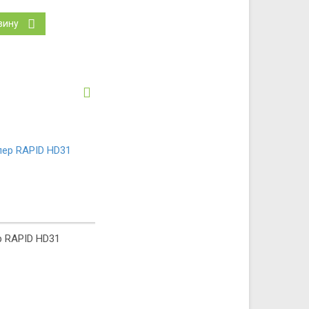
зину
р RAPID HD31