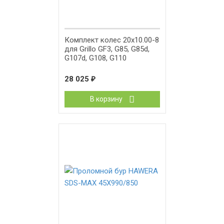
Комплект колес 20x10.00-8
для Grillo GF3, G85, G85d,
G107d, G108, G110
28 025
₽
В корзину