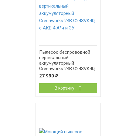
Пылесос беспроводной
вертикальный
аккумуляторный
Greenworks 24В G24SVK4D,
с АКБ 4 А*ч и ЗУ
27 990
₽
В корзину