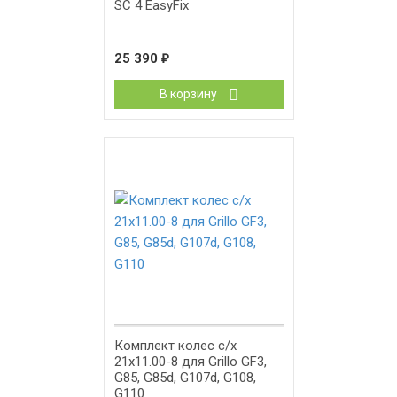
SC 4 EasyFix
25 390
₽
В корзину
Комплект колес с/x
21x11.00-8 для Grillo GF3,
G85, G85d, G107d, G108,
G110