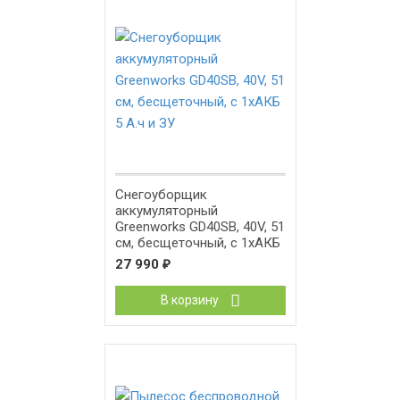
Снегоуборщик
аккумуляторный
Greenworks GD40SB, 40V, 51
см, бесщеточный, с 1хАКБ
5 А.ч и ЗУ
27 990
₽
В корзину