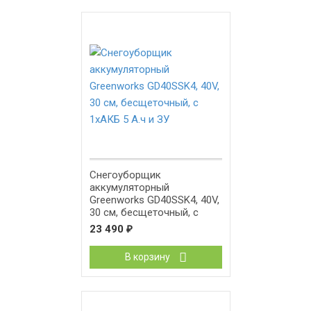
Снегоуборщик
аккумуляторный
Greenworks GD40SSK4, 40V,
30 см, бесщеточный, с
1хАКБ 5 А.ч и ЗУ
23 490
₽
В корзину