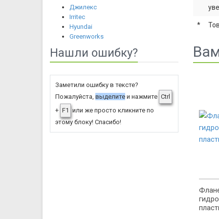
Джилекс
уве
Irritec
*
То
Hyundai
Greenworks
Вам
Нашли ошибку?
Заметили ошибку в тексте?
Пожалуйста,
выделите
и нажмите
Ctrl
+
F1
или же просто кликните по
этому блоку! Спасибо!
Флан
гидро
пласт