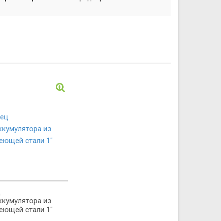
ц
ккумулятора из
еющей стали 1"