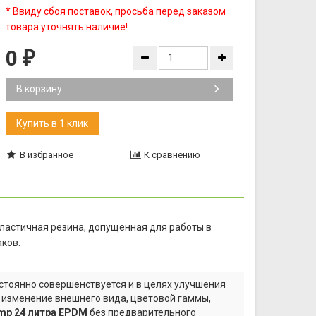
* Ввиду сбоя поставок, просьба перед заказом
товара уточнять наличие!
0
₽
В корзину
В избранное
К сравнению
ластичная резина, допущенная для работы в
ков.
тоянно совершенствуется и в целях улучшения
а изменение внешнего вида, цветовой гаммы,
mp 24 литра EPDM
без предварительного