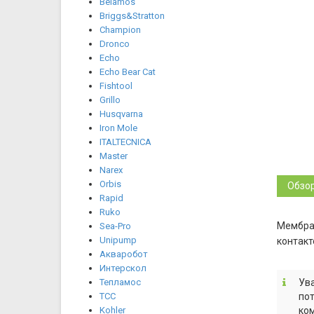
Belamos
Briggs&Stratton
Champion
Dronco
Echo
Echo Bear Cat
Fishtool
Grillo
Husqvarna
Iron Mole
ITALTECNICA
Master
Narex
Orbis
Обзо
Rapid
Ruko
Мембран
Sea-Pro
Unipump
контакт
Акваробот
Интерскол
Тепламос
Ува
ТСС
пот
Kohler
ком