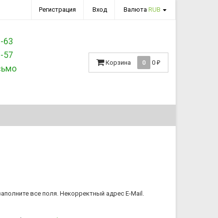
Регистрация
Вход
Валюта
RUB
3-63
7-57
Корзина
0
0
₽
сьмо
аполните все поля.
Некорректный адрес E-Mail.