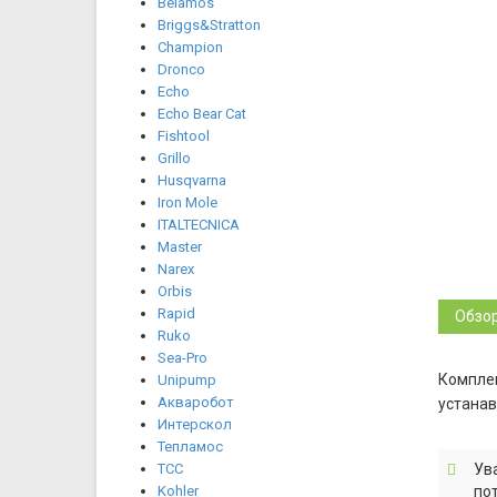
Belamos
Briggs&Stratton
Champion
Dronco
Echo
Echo Bear Cat
Fishtool
Grillo
Husqvarna
Iron Mole
ITALTECNICA
Master
Narex
Orbis
Rapid
Обзо
Ruko
Sea-Pro
Комплек
Unipump
Акваробот
устанав
Интерскол
Тепламос
ТСС
Ув
Kohler
по