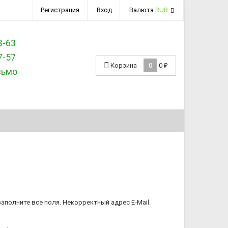
Регистрация
Вход
Валюта
RUB
3-63
7-57
Корзина
0
0
₽
сьмо
аполните все поля.
Некорректный адрес E-Mail.