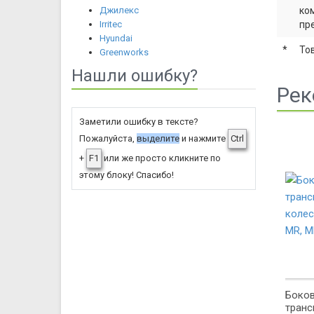
Джилекс
ко
Irritec
пр
Hyundai
*
То
Greenworks
Нашли ошибку?
Рек
Заметили ошибку в тексте?
Пожалуйста,
выделите
и нажмите
Ctrl
+
F1
или же просто кликните по
этому блоку! Спасибо!
Боко
транс