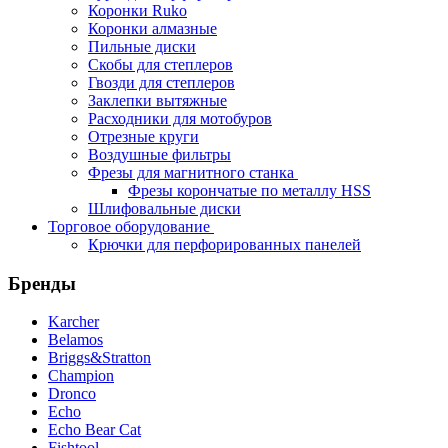
Коронки Ruko
Коронки алмазные
Пильные диски
Скобы для степлеров
Гвозди для степлеров
Заклепки вытяжные
Расходники для мотобуров
Отрезные круги
Воздушные фильтры
Фрезы для магнитного станка
Фрезы корончатые по металлу HSS
Шлифовальные диски
Торговое оборудование
Крючки для перфорированных панелей
Бренды
Karcher
Belamos
Briggs&Stratton
Champion
Dronco
Echo
Echo Bear Cat
Fishtool