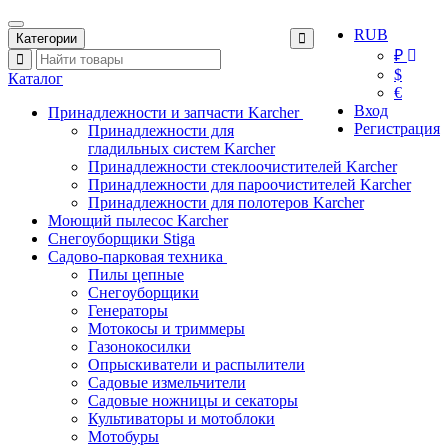
RUB
Категории
₽
$
Каталог
€
Вход
Принадлежности и запчасти Karcher
Регистрация
Принадлежности для
гладильных систем Karcher
Принадлежности стеклоочистителей Karcher
Принадлежности для пароочистителей Karcher
Принадлежности для полотеров Karcher
Моющий пылесос Karcher
Снегоуборщики Stiga
Садово-парковая техника
Пилы цепные
Снегоуборщики
Генераторы
Мотокосы и триммеры
Газонокосилки
Опрыскиватели и распылители
Садовые измельчители
Садовые ножницы и секаторы
Культиваторы и мотоблоки
Мотобуры