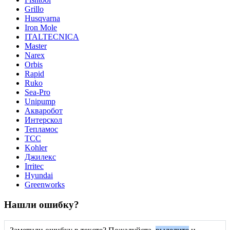
Grillo
Husqvarna
Iron Mole
ITALTECNICA
Master
Narex
Orbis
Rapid
Ruko
Sea-Pro
Unipump
Акваробот
Интерскол
Тепламос
ТСС
Kohler
Джилекс
Irritec
Hyundai
Greenworks
Нашли ошибку?