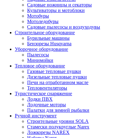
Садовые ножницы и секаторы
Культиваторы и мотоблоки
Мотобуры
Мотоледобуры
Садовые пылесосы и воздуходувы
Строительное оборудование
Бурильные машины
Бензорезы Husqvarna
Уборочное оборудование
Пылесосы
Минимойки
Тепловое оборудование
Газовые тепловые пушки
Дизельные тепловые пушки
Печи на отработанном масле
Тепловентиляторы
Туристическое снаряжение
Лодки ПВХ
Лодочные моторы
Палатки для зимней рыбалки
Ручной инструмент
Строительные уровни SOLA
Стамески полукруглые Narex
Ложкорезы NAREX
Наборы Narex