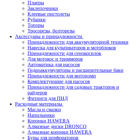
Плаеры
Заклепочники
Клеевые пистолеты
Рубанки
Топоры
Тросорезы, болторезы
Аксессуары и принадлежности
Принадлежности для аккумуляторной техники
Навеска для культиваторов и мотоблоков
Принадлежности для сенокосилок
Для мотокос и триммеров
Автоматика для насосов
Гидроаккумуляторы и расширительные баки
Принадлежности для мотопомп
Комплектующие для насосов
Принадлежности для садовых тракторов и
райдеров
Фитинги для ПНД
Расходные материалы
Масла и смазки
Напильники
Коронки HAWERA
Алмазные диски DRONCO
Алмазные коронки HAWERA
Буры для перфораторов