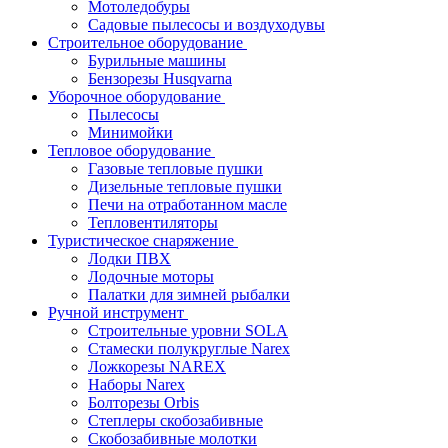
Мотоледобуры
Садовые пылесосы и воздуходувы
Строительное оборудование
Бурильные машины
Бензорезы Husqvarna
Уборочное оборудование
Пылесосы
Минимойки
Тепловое оборудование
Газовые тепловые пушки
Дизельные тепловые пушки
Печи на отработанном масле
Тепловентиляторы
Туристическое снаряжение
Лодки ПВХ
Лодочные моторы
Палатки для зимней рыбалки
Ручной инструмент
Строительные уровни SOLA
Стамески полукруглые Narex
Ложкорезы NAREX
Наборы Narex
Болторезы Orbis
Степлеры скобозабивные
Скобозабивные молотки