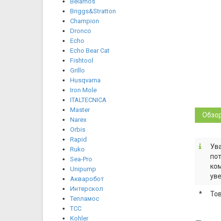
Belamos
Briggs&Stratton
Champion
Dronco
Echo
Echo Bear Cat
Fishtool
Grillo
Husqvarna
Iron Mole
ITALTECNICA
Master
Обзо
Narex
Orbis
Rapid
Ува
Ruko
пот
Sea-Pro
ком
Unipump
уве
Акваробот
Интерскол
*
То
Тепламос
ТСС
Kohler