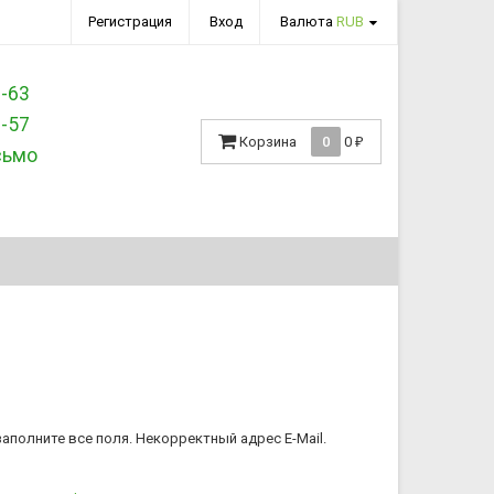
Регистрация
Вход
Валюта
RUB
3-63
7-57
Корзина
0
0
₽
сьмо
аполните все поля.
Некорректный адрес E-Mail.