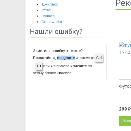
Рек
Джилекс
Irritec
Hyundai
Greenworks
Нашли ошибку?
Заметили ошибку в тексте?
Пожалуйста,
выделите
и нажмите
Ctrl
+
F1
или же просто кликните по
этому блоку! Спасибо!
Футор
299
₽
В к