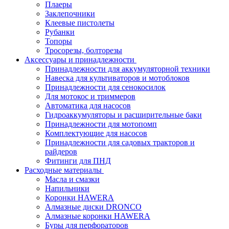
Плаеры
Заклепочники
Клеевые пистолеты
Рубанки
Топоры
Тросорезы, болторезы
Аксессуары и принадлежности
Принадлежности для аккумуляторной техники
Навеска для культиваторов и мотоблоков
Принадлежности для сенокосилок
Для мотокос и триммеров
Автоматика для насосов
Гидроаккумуляторы и расширительные баки
Принадлежности для мотопомп
Комплектующие для насосов
Принадлежности для садовых тракторов и
райдеров
Фитинги для ПНД
Расходные материалы
Масла и смазки
Напильники
Коронки HAWERA
Алмазные диски DRONCO
Алмазные коронки HAWERA
Буры для перфораторов