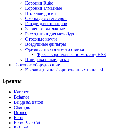
Коронки Ruko
Коронки алмазные
Пильные диски
Скобы для степлеров
Гвозди для степлеров
Заклепки вытяжные
Расходники для мотобуров
Отрезные круги
Воздушные фильтры
Фрезы для магнитного станка
Фрезы корончатые по металлу HSS
Шлифовальные диски
Торговое оборудование
Крючки для перфорированных панелей
Бренды
Karcher
Belamos
Briggs&Stratton
Champion
Dronco
Echo
Echo Bear Cat
Fishtool