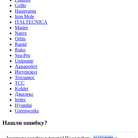
Grillo
Husqvarna
Iron Mole
ITALTECNICA
Master
Narex
Orbis
Rapid
Ruko
Sea-Pro
Unipump
Акваробот
Интерскол
Тепламос
ТСС
Kohler
Джилекс
Irritec
Hyundai
Greenworks
Нашли ошибку?