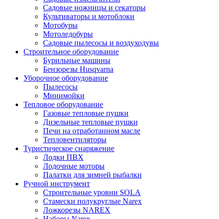
Садовые ножницы и секаторы
Культиваторы и мотоблоки
Мотобуры
Мотоледобуры
Садовые пылесосы и воздуходувы
Строительное оборудование
Бурильные машины
Бензорезы Husqvarna
Уборочное оборудование
Пылесосы
Минимойки
Тепловое оборудование
Газовые тепловые пушки
Дизельные тепловые пушки
Печи на отработанном масле
Тепловентиляторы
Туристическое снаряжение
Лодки ПВХ
Лодочные моторы
Палатки для зимней рыбалки
Ручной инструмент
Строительные уровни SOLA
Стамески полукруглые Narex
Ложкорезы NAREX
Наборы Narex