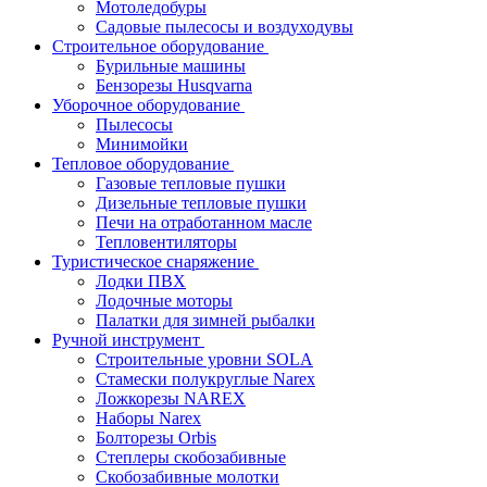
Мотоледобуры
Садовые пылесосы и воздуходувы
Строительное оборудование
Бурильные машины
Бензорезы Husqvarna
Уборочное оборудование
Пылесосы
Минимойки
Тепловое оборудование
Газовые тепловые пушки
Дизельные тепловые пушки
Печи на отработанном масле
Тепловентиляторы
Туристическое снаряжение
Лодки ПВХ
Лодочные моторы
Палатки для зимней рыбалки
Ручной инструмент
Строительные уровни SOLA
Стамески полукруглые Narex
Ложкорезы NAREX
Наборы Narex
Болторезы Orbis
Степлеры скобозабивные
Скобозабивные молотки