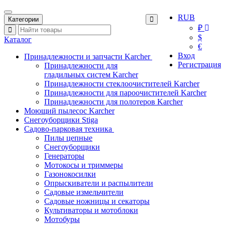
RUB
Категории
₽
$
Каталог
€
Вход
Принадлежности и запчасти Karcher
Регистрация
Принадлежности для
гладильных систем Karcher
Принадлежности стеклоочистителей Karcher
Принадлежности для пароочистителей Karcher
Принадлежности для полотеров Karcher
Моющий пылесос Karcher
Снегоуборщики Stiga
Садово-парковая техника
Пилы цепные
Снегоуборщики
Генераторы
Мотокосы и триммеры
Газонокосилки
Опрыскиватели и распылители
Садовые измельчители
Садовые ножницы и секаторы
Культиваторы и мотоблоки
Мотобуры