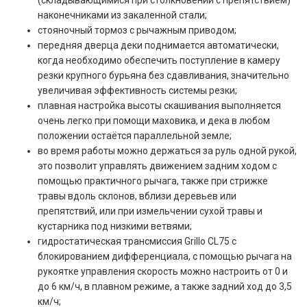
(складывающимися при столкновении с препятствием)
наконечниками из закаленной стали;
стояночный тормоз с рычажным приводом;
передняя дверца деки поднимается автоматически,
когда необходимо обеспечить поступление в камеру
резки крупного бурьяна без сдавливания, значительно
увеличивая эффективность системы резки;
плавная настройка высоты скашивания выполняется
очень легко при помощи маховика, и дека в любом
положении остаётся параллельной земле;
во время работы можно держаться за руль одной рукой,
это позволит управлять движением задним ходом с
помощью практичного рычага, также при стрижке
травы вдоль склонов, вблизи деревьев или
препятствий, или при измельчении сухой травы и
кустарника под низкими ветвями;
гидростатическая трансмиссия Grillo CL75 с
блокированием дифференциала, с помощью рычага на
рукоятке управления скорость можно настроить от 0 и
до 6 км/ч, в плавном режиме, а также задний ход до 3,5
км/ч;