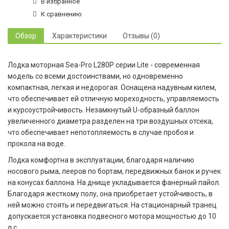
В избранное
К сравнению
Обзор
Характеристики
Отзывы (0)
Лодка моторная Sea-Pro L280P серии Lite - современная
модель со всеми достоинствами, но одновременно
компактная, легкая и недорогая. Оснащена надувным килем,
что обеспечивает ей отличную мореходность, управляемость
и курсоустройчивость. Незамкнутый U-образный баллон
увеличенного диаметра разделен на три воздушных отсека,
что обеспечивает непотопляемость в случае пробоя и
прокола на воде.
Лодка комфортна в эксплуатации, благодаря наличию
носового рыма, лееров по бортам, передвижных банок и ручек
на конусах баллона. На днище укладывается фанерный пайол.
Благодаря жесткому полу, она приобретает устойчивость, в
ней можно стоять и передвигаться. На стационарный транец
допускается установка подвесного мотора мощностью до 10
л.с.