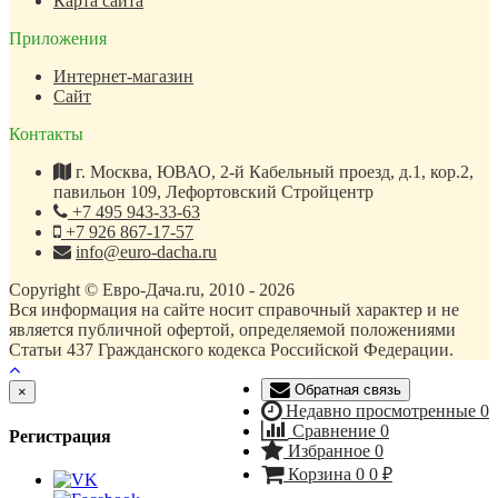
Карта сайта
Приложения
Интернет-магазин
Сайт
Контакты
г. Москва, ЮВАО, 2-й Кабельный проезд, д.1, кор.2,
павильон 109, Лефортовский Стройцентр
+7 495 943-33-63
+7 926 867-17-57
info@euro-dacha.ru
Copyright © Евро-Дача.ru, 2010 - 2026
Вся информация на сайте носит справочный характер и не
является публичной офертой, определяемой положениями
Статьи 437 Гражданского кодекса Российской Федерации.
Обратная связь
Close
×
Недавно просмотренные
0
Сравнение
0
Регистрация
Избранное
0
Корзина
0
0
₽