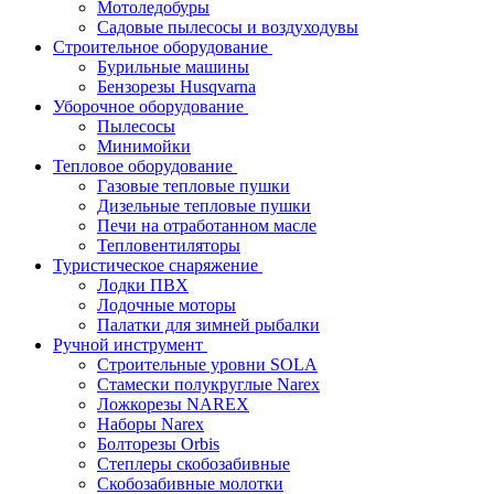
Мотоледобуры
Садовые пылесосы и воздуходувы
Строительное оборудование
Бурильные машины
Бензорезы Husqvarna
Уборочное оборудование
Пылесосы
Минимойки
Тепловое оборудование
Газовые тепловые пушки
Дизельные тепловые пушки
Печи на отработанном масле
Тепловентиляторы
Туристическое снаряжение
Лодки ПВХ
Лодочные моторы
Палатки для зимней рыбалки
Ручной инструмент
Строительные уровни SOLA
Стамески полукруглые Narex
Ложкорезы NAREX
Наборы Narex
Болторезы Orbis
Степлеры скобозабивные
Скобозабивные молотки