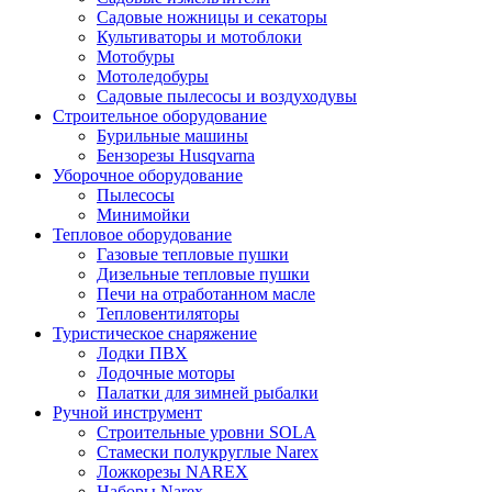
Садовые ножницы и секаторы
Культиваторы и мотоблоки
Мотобуры
Мотоледобуры
Садовые пылесосы и воздуходувы
Строительное оборудование
Бурильные машины
Бензорезы Husqvarna
Уборочное оборудование
Пылесосы
Минимойки
Тепловое оборудование
Газовые тепловые пушки
Дизельные тепловые пушки
Печи на отработанном масле
Тепловентиляторы
Туристическое снаряжение
Лодки ПВХ
Лодочные моторы
Палатки для зимней рыбалки
Ручной инструмент
Строительные уровни SOLA
Стамески полукруглые Narex
Ложкорезы NAREX
Наборы Narex