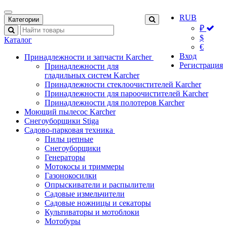
RUB
Категории
₽
$
Каталог
€
Вход
Принадлежности и запчасти Karcher
Регистрация
Принадлежности для
гладильных систем Karcher
Принадлежности стеклоочистителей Karcher
Принадлежности для пароочистителей Karcher
Принадлежности для полотеров Karcher
Моющий пылесос Karcher
Снегоуборщики Stiga
Садово-парковая техника
Пилы цепные
Снегоуборщики
Генераторы
Мотокосы и триммеры
Газонокосилки
Опрыскиватели и распылители
Садовые измельчители
Садовые ножницы и секаторы
Культиваторы и мотоблоки
Мотобуры