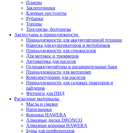
Плаеры
Заклепочники
Клеевые пистолеты
Рубанки
Топоры
Тросорезы, болторезы
Аксессуары и принадлежности
Принадлежности для аккумуляторной техники
Навеска для культиваторов и мотоблоков
Принадлежности для сенокосилок
Для мотокос и триммеров
Автоматика для насосов
Гидроаккумуляторы и расширительные баки
Принадлежности для мотопомп
Комплектующие для насосов
Принадлежности для садовых тракторов и
райдеров
Фитинги для ПНД
Расходные материалы
Масла и смазки
Напильники
Коронки HAWERA
Алмазные диски DRONCO
Алмазные коронки HAWERA
Буры для перфораторов