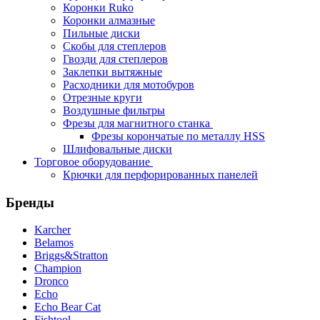
Коронки Ruko
Коронки алмазные
Пильные диски
Скобы для степлеров
Гвозди для степлеров
Заклепки вытяжные
Расходники для мотобуров
Отрезные круги
Воздушные фильтры
Фрезы для магнитного станка
Фрезы корончатые по металлу HSS
Шлифовальные диски
Торговое оборудование
Крючки для перфорированных панелей
Бренды
Karcher
Belamos
Briggs&Stratton
Champion
Dronco
Echo
Echo Bear Cat
Fishtool