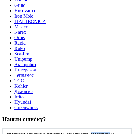
Grillo
Husqvarna
Iron Mole
ITALTECNICA
Master
Narex
Orbis
Rapid
Ruko
Sea-Pro
Unipump
Акваробот
Интерскол
Тепламос
ТСС
Kohler
Джилекс
Irritec
Hyundai
Greenworks
Нашли ошибку?