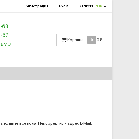
Регистрация
Вход
Валюта
RUB
3-63
7-57
Корзина
0
0
₽
сьмо
аполните все поля.
Некорректный адрес E-Mail.