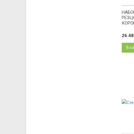
НАБОР
РЕЗЦО
КОРО
26 4
В к