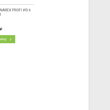
NAREX PROFI ИЗ 6
В
₽
зину