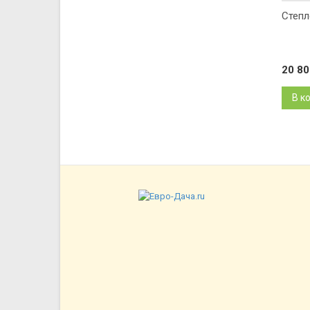
Степл
20 8
В к