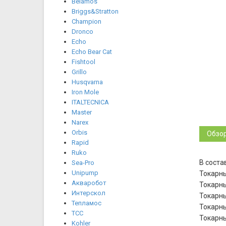
Belamos
Briggs&Stratton
Champion
Dronco
Echo
Echo Bear Cat
Fishtool
Grillo
Husqvarna
Iron Mole
ITALTECNICA
Master
Narex
Orbis
Обзо
Rapid
Ruko
В соста
Sea-Pro
Unipump
Токарны
Акваробот
Токарны
Интерскол
Токарны
Тепламос
Токарны
ТСС
Токарны
Kohler