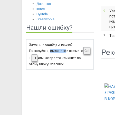
Джилекс
Irritec
Ува
Hyundai
пот
Greenworks
ком
Нашли ошибку?
пре
*
То
Заметили ошибку в тексте?
Рек
Пожалуйста,
выделите
и нажмите
Ctrl
+
F1
или же просто кликните по
этому блоку! Спасибо!