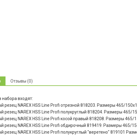
р
Отзывы (0)
в набора входят:
й резец NAREX HSS Line Profi отрезной 818203. Размеры 465/150х1
й резец NAREX HSS Line Profi полукруглый 818204. Размеры 465/1
й резец NAREX HSS Line Profi косой правый 818208. Размеры 465/1
й резец NAREX HSS Line Profi обдирочный 819419. Размеры 465/15
й резец NAREX HSS Line Profi полукруглый "веретено" 819101 Раз