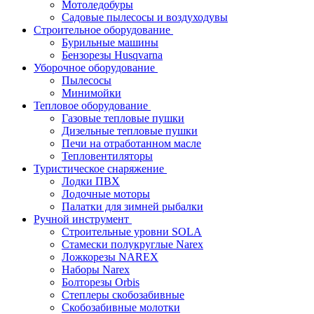
Мотоледобуры
Садовые пылесосы и воздуходувы
Строительное оборудование
Бурильные машины
Бензорезы Husqvarna
Уборочное оборудование
Пылесосы
Минимойки
Тепловое оборудование
Газовые тепловые пушки
Дизельные тепловые пушки
Печи на отработанном масле
Тепловентиляторы
Туристическое снаряжение
Лодки ПВХ
Лодочные моторы
Палатки для зимней рыбалки
Ручной инструмент
Строительные уровни SOLA
Стамески полукруглые Narex
Ложкорезы NAREX
Наборы Narex
Болторезы Orbis
Степлеры скобозабивные
Скобозабивные молотки