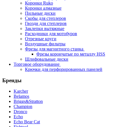
Коронки Ruko
Коронки алмазные
Пильные диски
Скобы для степлеров
Гвозди для степлеров
Заклепки вытяжные
Расходники для мотобуров
Отрезные круги
Воздушные фильтры
Фрезы для магнитного станка
Фрезы корончатые по металлу HSS
Шлифовальные диски
Торговое оборудование
Крючки для перфорированных панелей
Бренды
Karcher
Belamos
Briggs&Stratton
Champion
Dronco
Echo
Echo Bear Cat
Fishtool