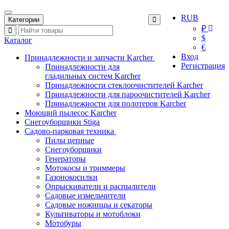
RUB
Категории
₽
$
Каталог
€
Вход
Принадлежности и запчасти Karcher
Регистрация
Принадлежности для
гладильных систем Karcher
Принадлежности стеклоочистителей Karcher
Принадлежности для пароочистителей Karcher
Принадлежности для полотеров Karcher
Моющий пылесос Karcher
Снегоуборщики Stiga
Садово-парковая техника
Пилы цепные
Снегоуборщики
Генераторы
Мотокосы и триммеры
Газонокосилки
Опрыскиватели и распылители
Садовые измельчители
Садовые ножницы и секаторы
Культиваторы и мотоблоки
Мотобуры