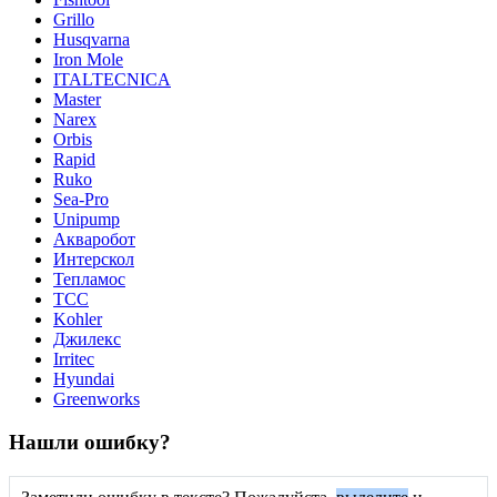
Grillo
Husqvarna
Iron Mole
ITALTECNICA
Master
Narex
Orbis
Rapid
Ruko
Sea-Pro
Unipump
Акваробот
Интерскол
Тепламос
ТСС
Kohler
Джилекс
Irritec
Hyundai
Greenworks
Нашли ошибку?