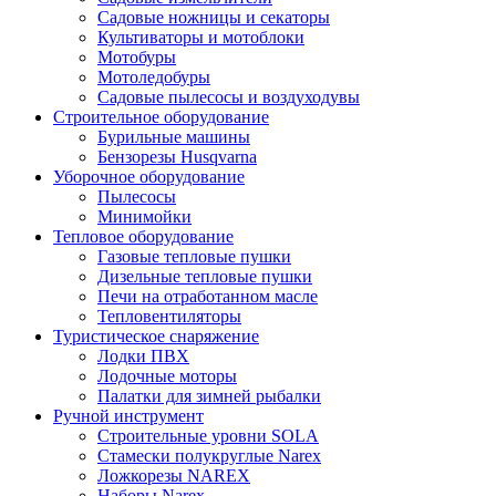
Садовые ножницы и секаторы
Культиваторы и мотоблоки
Мотобуры
Мотоледобуры
Садовые пылесосы и воздуходувы
Строительное оборудование
Бурильные машины
Бензорезы Husqvarna
Уборочное оборудование
Пылесосы
Минимойки
Тепловое оборудование
Газовые тепловые пушки
Дизельные тепловые пушки
Печи на отработанном масле
Тепловентиляторы
Туристическое снаряжение
Лодки ПВХ
Лодочные моторы
Палатки для зимней рыбалки
Ручной инструмент
Строительные уровни SOLA
Стамески полукруглые Narex
Ложкорезы NAREX
Наборы Narex