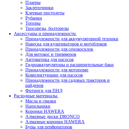
Плаеры
Заклепочники
Клеевые пистолеты
Рубанки
Топоры
Тросорезы, болторезы
Аксессуары и принадлежности
Принадлежности для аккумуляторной техники
Навеска для культиваторов и мотоблоков
Принадлежности для сенокосилок
Для мотокос и триммеров
Автоматика для насосов
Гидроаккумуляторы и расширительные баки
Принадлежности для мотопомп
Комплектующие для насосов
Принадлежности для садовых тракторов и
райдеров
Фитинги для ПНД
Расходные материалы
Масла и смазки
Напильники
Коронки HAWERA
Алмазные диски DRONCO
Алмазные коронки HAWERA
Буры для перфораторов